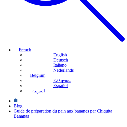
French
English
Deutsch
Italiano
Nederlands
Belgium
Ελληνικα
Español
العربية
Blog
Guide de préparation du pain aux bananes par Chiquita
Bananas
Amateurs de