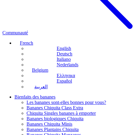
Communauté
French
English
Deutsch
Italiano
Nederlands
Belgium
Ελληνικα
Español
العربية
Bienfaits des bananes
Les bananes sont-elles bonnes pour vous?
Bananes Chiquita Class Extra
Chiquita Singles bananes à emporter
Bananes biologiques Chiquita
Bananes Chiquita Minis
Bananes Plantains Chiquita
Bananes Chiquita Manzanos