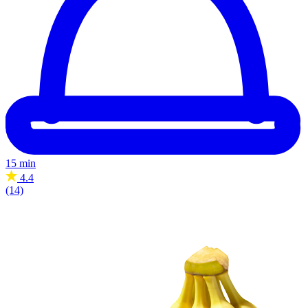
15 min
4.4
(14)