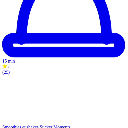
15 min
4
(25)
Smoothies et shakes
Sticker Moments