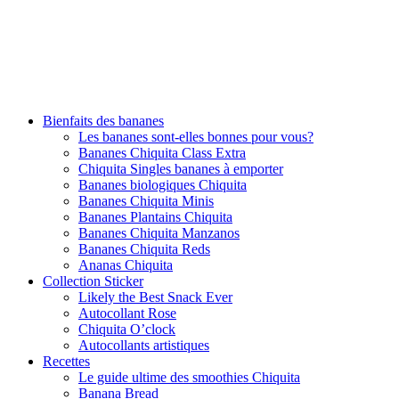
Bienfaits des bananes
Les bananes sont-elles bonnes pour vous?
Bananes Chiquita Class Extra
Chiquita Singles bananes à emporter
Bananes biologiques Chiquita
Bananes Chiquita Minis
Bananes Plantains Chiquita
Bananes Chiquita Manzanos
Bananes Chiquita Reds
Ananas Chiquita
Collection Sticker
Likely the Best Snack Ever
Autocollant Rose
Chiquita O’clock
Autocollants artistiques
Recettes
Le guide ultime des smoothies Chiquita
Banana Bread