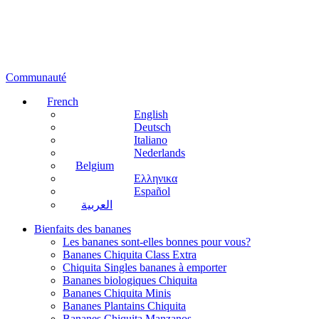
Communauté
French
English
Deutsch
Italiano
Nederlands
Belgium
Ελληνικα
Español
العربية
Bienfaits des bananes
Les bananes sont-elles bonnes pour vous?
Bananes Chiquita Class Extra
Chiquita Singles bananes à emporter
Bananes biologiques Chiquita
Bananes Chiquita Minis
Bananes Plantains Chiquita
Bananes Chiquita Manzanos