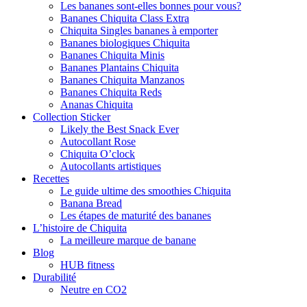
Les bananes sont-elles bonnes pour vous?
Bananes Chiquita Class Extra
Chiquita Singles bananes à emporter
Bananes biologiques Chiquita
Bananes Chiquita Minis
Bananes Plantains Chiquita
Bananes Chiquita Manzanos
Bananes Chiquita Reds
Ananas Chiquita
Collection Sticker
Likely the Best Snack Ever
Autocollant Rose
Chiquita O’clock
Autocollants artistiques
Recettes
Le guide ultime des smoothies Chiquita
Banana Bread
Les étapes de maturité des bananes
L’histoire de Chiquita
La meilleure marque de banane
Blog
HUB fitness
Durabilité
Neutre en CO2