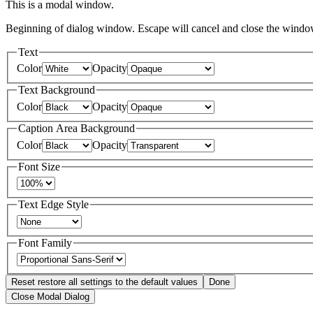
This is a modal window.
Bananes
Beginning of dialog window. Escape will cancel and close the windo
Chiquita
sautées aux
Text
épinards et
Color
Opacity
pois chiches
Text Background
Color
Opacity
Caption Area Background
Color
Opacity
Font Size
Text Edge Style
20 min
4.3
(24)
Font Family
Reset
restore all settings to the default values
Done
Close Modal Dialog