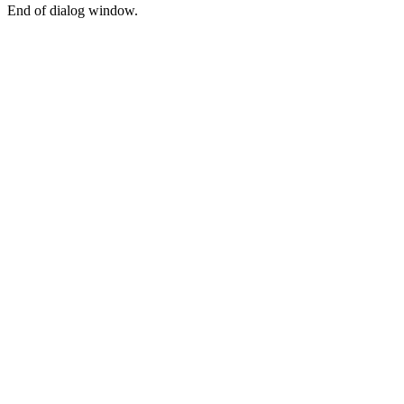
End of dialog window.
Collations
Muffins et
cookies
Sticker
Moments
Croustillant
végétalien à
la banane
Chiquita