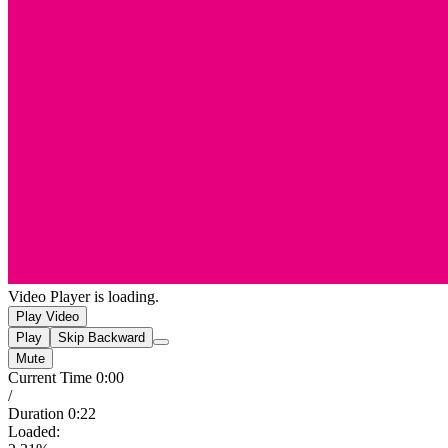
Collations
Petit-déjeuner
Sticker
Moments
Boulettes
d’avoine à
Video Player is loading.
la banane
Play Video
Chiquita
Play
Skip Backward
Mute
Current Time
0:00
/
Duration
0:22
Loaded
: