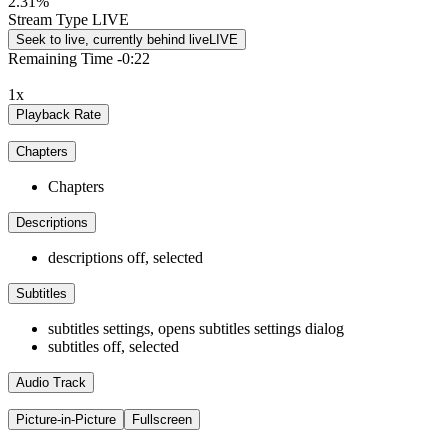
2.31%
Stream Type
LIVE
Seek to live, currently behind live
LIVE
Remaining Time
-
0:22
30 min
4.1
1x
(21)
Playback Rate
Chapters
Chapters
Descriptions
descriptions off
, selected
Subtitles
subtitles settings
, opens subtitles settings dialog
subtitles off
, selected
Audio Track
Recettes salées
Picture-in-Picture
Fullscreen
Sticker
Moments