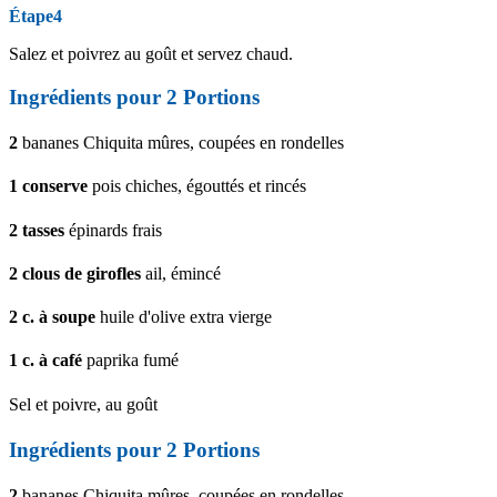
Étape4
Salez et poivrez au goût et servez chaud.
Ingrédients pour
2
Portions
2
bananes Chiquita mûres, coupées en rondelles
1
conserve
pois chiches, égouttés et rincés
2
tasses
épinards frais
2
clous de girofles
ail, émincé
2
c. à soupe
huile d'olive extra vierge
1
c. à café
paprika fumé
Sel et poivre, au goût
Ingrédients pour
2
Portions
2
bananes Chiquita mûres, coupées en rondelles