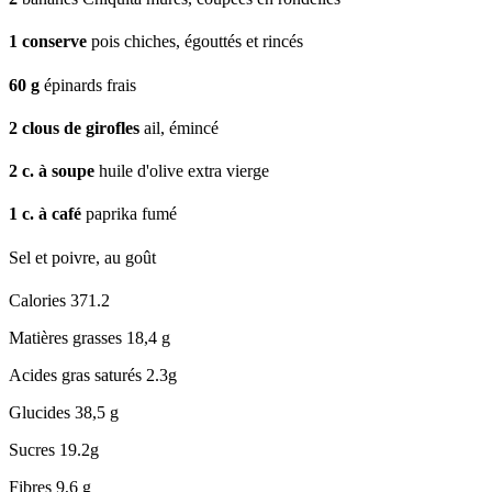
1
conserve
pois chiches, égouttés et rincés
60
g
épinards frais
2
clous de girofles
ail, émincé
2
c. à soupe
huile d'olive extra vierge
1
c. à café
paprika fumé
Sel et poivre, au goût
Calories
371.2
Matières grasses
18,4 g
Acides gras saturés
2.3g
Glucides
38,5 g
Sucres
19.2g
Fibres
9,6 g