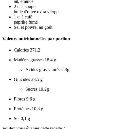
ail, émincé
2
c. à soupe
huile d'olive extra vierge
1
c. à café
paprika fumé
Sel et poivre, au goût
Valeurs nutritionnelles par portion
Calories
371.2
Matières grasses
18,4 g
Acides gras saturés
2.3g
Glucides
38,5 g
Sucres
19.2g
Fibres
9,6 g
Protéines
10,8 g
Sel
0,1 g
Voulez-vous évaluer cette recette ?