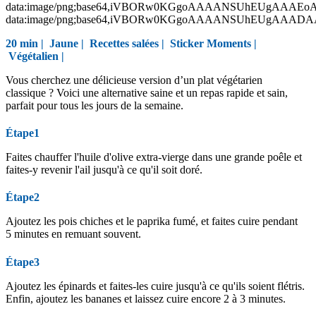
data:image/png;base64,iVBORw0KGgoAAAANSUhEUgAAAEo
data:image/png;base64,iVBORw0KGgoAAAANSUhEUgAAAD
20 min |
Jaune
|
Recettes salées
|
Sticker Moments
|
Végétalien
|
Vous cherchez une délicieuse version d’un plat végétarien
classique ? Voici une alternative saine et un repas rapide et sain,
parfait pour tous les jours de la semaine.
Étape1
Faites chauffer l'huile d'olive extra-vierge dans une grande poêle et
faites-y revenir l'ail jusqu'à ce qu'il soit doré.
Étape2
Ajoutez les pois chiches et le paprika fumé, et faites cuire pendant
5 minutes en remuant souvent.
Étape3
Ajoutez les épinards et faites-les cuire jusqu'à ce qu'ils soient flétris.
Enfin, ajoutez les bananes et laissez cuire encore 2 à 3 minutes.