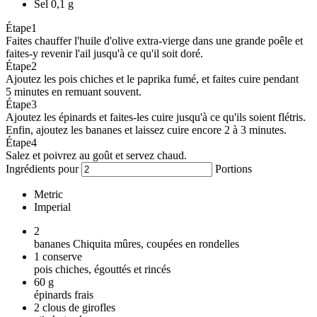
Sel
0,1 g
Étape
1
Faites chauffer l'huile d'olive extra-vierge dans une grande poêle et
faites-y revenir l'ail jusqu'à ce qu'il soit doré.
Étape
2
Ajoutez les pois chiches et le paprika fumé, et faites cuire pendant
5 minutes en remuant souvent.
Étape
3
Ajoutez les épinards et faites-les cuire jusqu'à ce qu'ils soient flétris.
Enfin, ajoutez les bananes et laissez cuire encore 2 à 3 minutes.
Étape
4
Salez et poivrez au goût et servez chaud.
Ingrédients pour
Portions
Metric
Imperial
2
bananes Chiquita mûres, coupées en rondelles
1
conserve
pois chiches, égouttés et rincés
60
g
épinards frais
2
clous de girofles