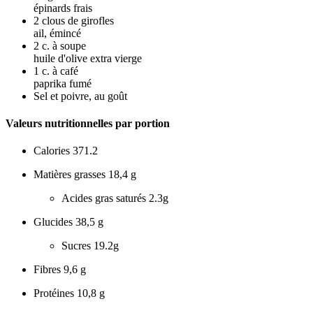
épinards frais
2
clous de girofles
ail, émincé
2
c. à soupe
huile d'olive extra vierge
1
c. à café
paprika fumé
Sel et poivre, au goût
Valeurs nutritionnelles par portion
Calories
371.2
Matières grasses
18,4 g
Acides gras saturés
2.3g
Glucides
38,5 g
Sucres
19.2g
Fibres
9,6 g
Protéines
10,8 g