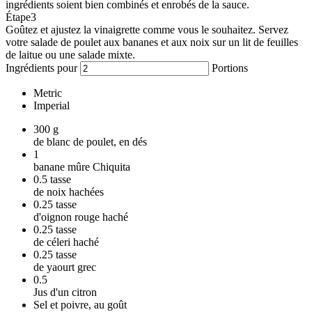
ingrédients soient bien combinés et enrobés de la sauce.
Étape
3
Goûtez et ajustez la vinaigrette comme vous le souhaitez. Servez
votre salade de poulet aux bananes et aux noix sur un lit de feuilles
de laitue ou une salade mixte.
Ingrédients pour
Portions
Metric
Imperial
300
g
de blanc de poulet, en dés
1
banane mûre Chiquita
0.5
tasse
de noix hachées
0.25
tasse
d'oignon rouge haché
0.25
tasse
de céleri haché
0.25
tasse
de yaourt grec
0.5
Jus d'un citron
Sel et poivre, au goût