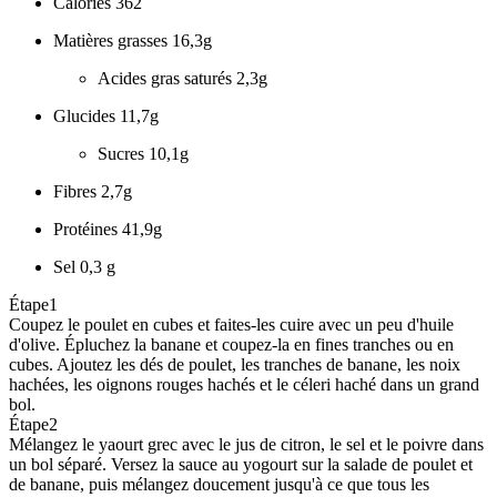
Calories
362
Matières grasses
16,3g
Acides gras saturés
2,3g
Glucides
11,7g
Sucres
10,1g
Fibres
2,7g
Protéines
41,9g
Sel
0,3 g
Étape
1
Coupez le poulet en cubes et faites-les cuire avec un peu d'huile
d'olive. Épluchez la banane et coupez-la en fines tranches ou en
cubes. Ajoutez les dés de poulet, les tranches de banane, les noix
hachées, les oignons rouges hachés et le céleri haché dans un grand
bol.
Étape
2
Mélangez le yaourt grec avec le jus de citron, le sel et le poivre dans
un bol séparé. Versez la sauce au yogourt sur la salade de poulet et
de banane, puis mélangez doucement jusqu'à ce que tous les