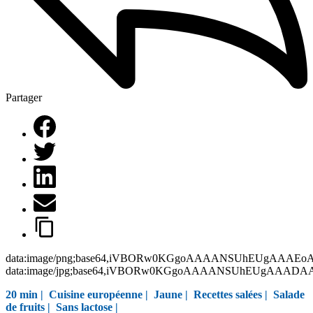
Partager
data:image/png;base64,iVBORw0KGgoAAAANSUhEUgAAAEo
data:image/jpg;base64,iVBORw0KGgoAAAANSUhEUgAAAD
20 min |
Cuisine européenne
|
Jaune
|
Recettes salées
|
Salade
de fruits
|
Sans lactose
|