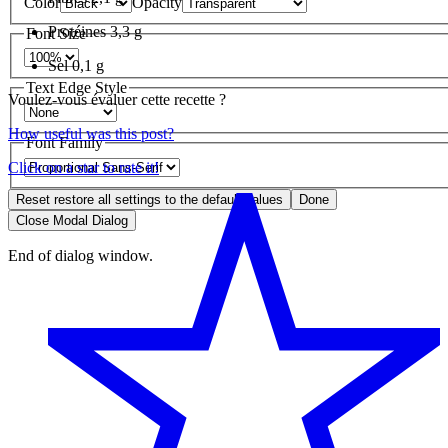
Color
Opacity
Protéines
3,3 g
Font Size
Sel
0,1 g
Text Edge Style
Voulez-vous évaluer cette recette ?
How useful was this post?
Font Family
Click on a star to rate it!
Reset
restore all settings to the default values
Done
Close Modal Dialog
End of dialog window.