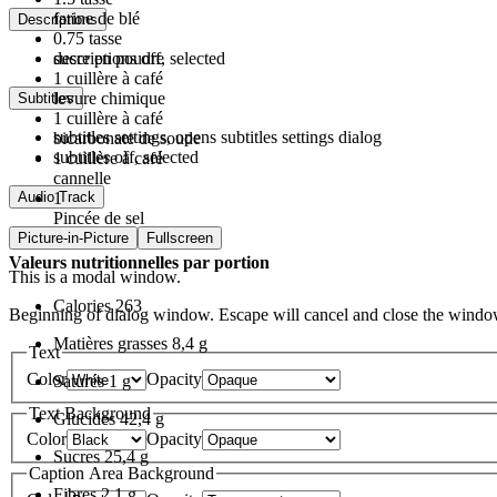
farine de blé
Descriptions
0.75
tasse
descriptions off
, selected
sucre en poudre
1
cuillère à café
levure chimique
Subtitles
1
cuillère à café
subtitles settings
, opens subtitles settings dialog
bicarbonate de soude
subtitles off
, selected
1
cuillère à café
cannelle
Audio Track
1
Pincée de sel
Picture-in-Picture
Fullscreen
Valeurs nutritionnelles par portion
This is a modal window.
Calories
263
Beginning of dialog window. Escape will cancel and close the windo
Matières grasses
8,4 g
Text
Color
Opacity
Saturés
1 g
Text Background
Glucides
42,4 g
Color
Opacity
Sucres
25,4 g
Caption Area Background
Fibres
2,1 g