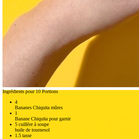
Ingrédients pour 10 Portions
4
Bananes Chiquita mûres
1
Banane Chiquita pour garnir
5
cuillère à soupe
huile de tournesol
1.5
tasse