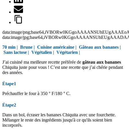
data:image/png;base64,iVBORw0KGgoAAAANSUhEUgAAAEo
data:image/jpg;base64,iVBORw0KGgoAAAANSUhEUgAAAD
70 min |
Brune
|
Cuisine américaine
|
Gâteau aux bananes
|
Sans lactose
|
Végétalien
|
Végétarien
|
J’ai cuisiné ma meilleure recette préférée de
gâteau aux bananes
Chiquita juste pour vous ! C’est une recette que j’ai chérie pendant
des années.
Étape1
Préchauffer le four à 350 ° F/180 ° C.
Étape2
Dans un bol, écraser les bananes Chiquita avec une fourchette.
Mélanger le reste des ingrédients jusqu'à ce qu'ils soient bien
incorporés.