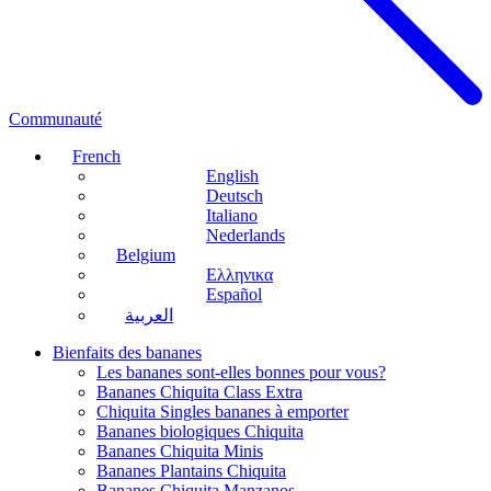
Communauté
French
English
Deutsch
Italiano
Nederlands
Belgium
Ελληνικα
Español
العربية
Bienfaits des bananes
Les bananes sont-elles bonnes pour vous?
Bananes Chiquita Class Extra
Chiquita Singles bananes à emporter
Bananes biologiques Chiquita
Bananes Chiquita Minis
Bananes Plantains Chiquita
Bananes Chiquita Manzanos