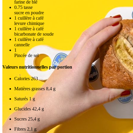
farine de blé
0.75
tasse
sucre en poudre
1
cuillère à café
levure chimique
1
cuillère à café
bicarbonate de soude
1
cuillère à café
cannelle
1
Pincée de sel
Valeurs nutritionnelles par portion
Calories
263
Matières grasses
8,4 g
Saturés
1 g
Glucides
42,4 g
Sucres
25,4 g
Fibres
2,1 g