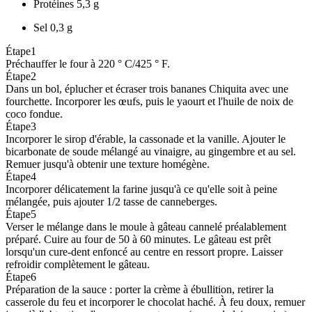
Protéines
5,3 g
Sel
0,3 g
Étape
1
Préchauffer le four à 220 ° C/425 ° F.
Étape
2
Dans un bol, éplucher et écraser trois bananes Chiquita avec une
fourchette. Incorporer les œufs, puis le yaourt et l'huile de noix de
coco fondue.
Étape
3
Incorporer le sirop d'érable, la cassonade et la vanille. Ajouter le
bicarbonate de soude mélangé au vinaigre, au gingembre et au sel.
Remuer jusqu'à obtenir une texture homégène.
Étape
4
Incorporer délicatement la farine jusqu'à ce qu'elle soit à peine
mélangée, puis ajouter 1/2 tasse de canneberges.
Étape
5
Verser le mélange dans le moule à gâteau cannelé préalablement
préparé. Cuire au four de 50 à 60 minutes. Le gâteau est prêt
lorsqu'un cure-dent enfoncé au centre en ressort propre. Laisser
refroidir complètement le gâteau.
Étape
6
Préparation de la sauce : porter la crème à ébullition, retirer la
casserole du feu et incorporer le chocolat haché. À feu doux, remuer