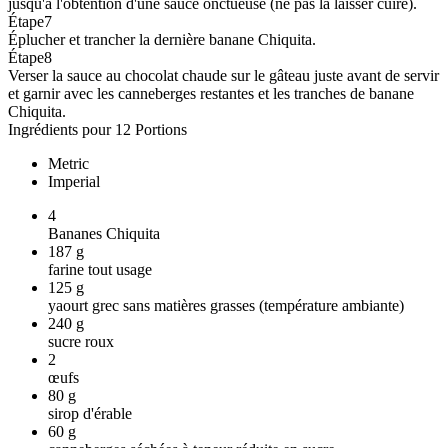
jusqu'à l'obtention d'une sauce onctueuse (ne pas la laisser cuire).
Étape
7
Éplucher et trancher la dernière banane Chiquita.
Étape
8
Verser la sauce au chocolat chaude sur le gâteau juste avant de servir
et garnir avec les canneberges restantes et les tranches de banane
Chiquita.
Ingrédients pour 12 Portions
Metric
Imperial
4
Bananes Chiquita
187
g
farine tout usage
125
g
yaourt grec sans matières grasses (température ambiante)
240
g
sucre roux
2
œufs
80
g
sirop d'érable
60
g