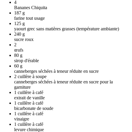
4
Bananes Chiquita
187
g
farine tout usage
125
g
yaourt grec sans matières grasses (température ambiante)
240
g
sucre roux
2
œufs
80
g
sirop d'érable
60
g
canneberges séchées à teneur réduite en sucre
2
cuillère à soupe
canneberges séchées à teneur réduite en sucre pour la
garniture
1
cuillère à café
extrait de vanille
1
cuillère à café
bicarbonate de soude
1
cuillère à café
vinaigre
1
cuillère à café
levure chimique