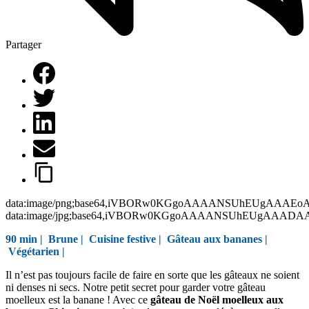
Partager
data:image/png;base64,iVBORw0KGgoAAAANSUhEUgAAAEo
data:image/jpg;base64,iVBORw0KGgoAAAANSUhEUgAAAD
90 min |
Brune
|
Cuisine festive
|
Gâteau aux bananes
|
Végétarien
|
Il n’est pas toujours facile de faire en sorte que les gâteaux ne soient
ni denses ni secs. Notre petit secret pour garder votre gâteau
moelleux est la banane ! Avec ce
gâteau de Noël moelleux aux