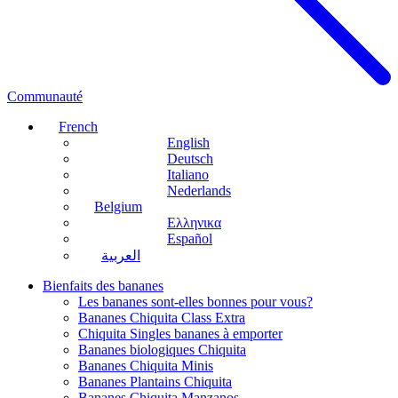
Communauté
French
English
Deutsch
Italiano
Nederlands
Belgium
Ελληνικα
Español
العربية
Bienfaits des bananes
Les bananes sont-elles bonnes pour vous?
Bananes Chiquita Class Extra
Chiquita Singles bananes à emporter
Bananes biologiques Chiquita
Bananes Chiquita Minis
Bananes Plantains Chiquita
Bananes Chiquita Manzanos