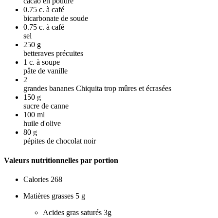
cacao en poudre
0.75
c. à café
bicarbonate de soude
0.75
c. à café
sel
250
g
betteraves précuites
1
c. à soupe
pâte de vanille
2
grandes bananes Chiquita trop mûres et écrasées
150
g
sucre de canne
100
ml
huile d'olive
80
g
pépites de chocolat noir
Valeurs nutritionnelles par portion
Calories
268
Matières grasses
5 g
Acides gras saturés
3g