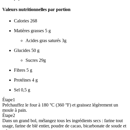
Valeurs nutritionnelles par portion
Calories
268
Matières grasses
5 g
Acides gras saturés
3g
Glucides
50 g
Sucres
29g
Fibres
5 g
Protéines
4 g
Sel
0,5 g
Étape
1
Préchauffez le four à 180 °C (360 °F) et graissez légèrement un
moule à pain.
Étape
2
Dans un grand bol, mélangez tous les ingrédients secs : farine tout
usage, farine de blé entier, poudre de cacao, bicarbonate de soude et