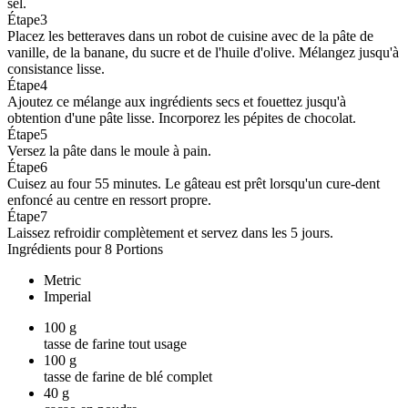
sel.
Étape
3
Placez les betteraves dans un robot de cuisine avec de la pâte de
vanille, de la banane, du sucre et de l'huile d'olive. Mélangez jusqu'à
consistance lisse.
Étape
4
Ajoutez ce mélange aux ingrédients secs et fouettez jusqu'à
obtention d'une pâte lisse. Incorporez les pépites de chocolat.
Étape
5
Versez la pâte dans le moule à pain.
Étape
6
Cuisez au four 55 minutes. Le gâteau est prêt lorsqu'un cure-dent
enfoncé au centre en ressort propre.
Étape
7
Laissez refroidir complètement et servez dans les 5 jours.
Ingrédients pour 8 Portions
Metric
Imperial
100
g
tasse de farine tout usage
100
g
tasse de farine de blé complet
40
g