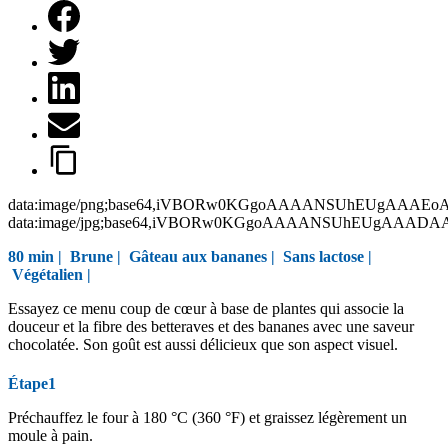
data:image/png;base64,iVBORw0KGgoAAAANSUhEUgAAAEo
data:image/jpg;base64,iVBORw0KGgoAAAANSUhEUgAAAD
80 min |
Brune
|
Gâteau aux bananes
|
Sans lactose
|
Végétalien
|
Essayez ce menu coup de cœur à base de plantes qui associe la
douceur et la fibre des betteraves et des bananes avec une saveur
chocolatée. Son goût est aussi délicieux que son aspect visuel.
Étape1
Préchauffez le four à 180 °C (360 °F) et graissez légèrement un
moule à pain.