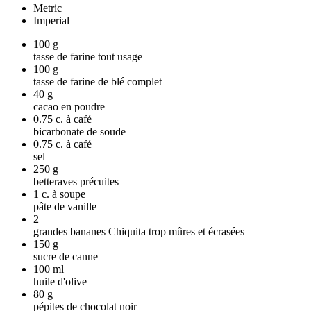
Metric
Imperial
100
g
tasse de farine tout usage
100
g
tasse de farine de blé complet
40
g
cacao en poudre
0.75
c. à café
bicarbonate de soude
0.75
c. à café
sel
250
g
betteraves précuites
1
c. à soupe
pâte de vanille
2
grandes bananes Chiquita trop mûres et écrasées
150
g
sucre de canne
100
ml
huile d'olive
80
g
pépites de chocolat noir