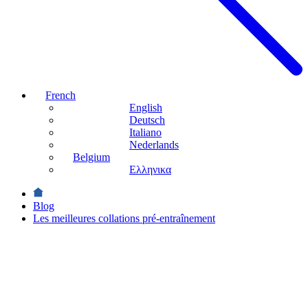
French
English
Deutsch
Italiano
Nederlands
Belgium
Ελληνικα
Blog
Les meilleures collations pré-entraînement
Sports
Les
meilleures
collations