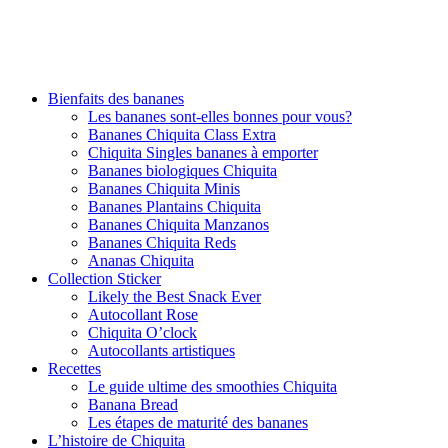
Bienfaits des bananes
Les bananes sont-elles bonnes pour vous?
Bananes Chiquita Class Extra
Chiquita Singles bananes à emporter
Bananes biologiques Chiquita
Bananes Chiquita Minis
Bananes Plantains Chiquita
Bananes Chiquita Manzanos
Bananes Chiquita Reds
Ananas Chiquita
Collection Sticker
Likely the Best Snack Ever
Autocollant Rose
Chiquita O’clock
Autocollants artistiques
Recettes
Le guide ultime des smoothies Chiquita
Banana Bread
Les étapes de maturité des bananes
L’histoire de Chiquita