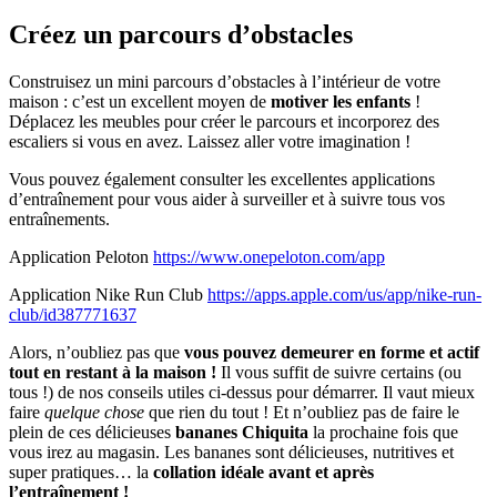
Créez un parcours d’obstacles
Construisez un mini parcours d’obstacles à l’intérieur de votre
maison : c’est un excellent moyen de
motiver les enfants
!
Déplacez les meubles pour créer le parcours et incorporez des
escaliers si vous en avez. Laissez aller votre imagination !
Vous pouvez également consulter les excellentes applications
d’entraînement pour vous aider à surveiller et à suivre tous vos
entraînements.
Application Peloton
https://www.onepeloton.com/app
Application Nike Run Club
https://apps.apple.com/us/app/nike-run-
club/id387771637
Alors, n’oubliez pas que
vous pouvez demeurer en forme et actif
tout en restant à la maison !
Il vous suffit de suivre certains (ou
tous !) de nos conseils utiles ci-dessus pour démarrer. Il vaut mieux
faire
quelque chose
que rien du tout ! Et n’oubliez pas de faire le
plein de ces délicieuses
bananes Chiquita
la prochaine fois que
vous irez au magasin. Les bananes sont délicieuses, nutritives et
super pratiques… la
collation idéale avant et après
l’entraînement !