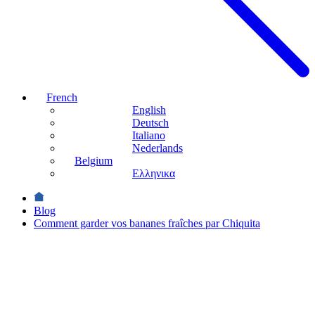
French
English
Deutsch
Italiano
Nederlands
Belgium
Ελληνικα
Blog
Comment garder vos bananes fraîches par Chiquita
Amateurs de
cuisine
Comment
garder