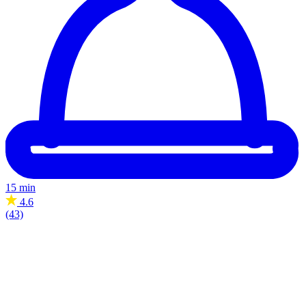
15 min
4.6
(43)