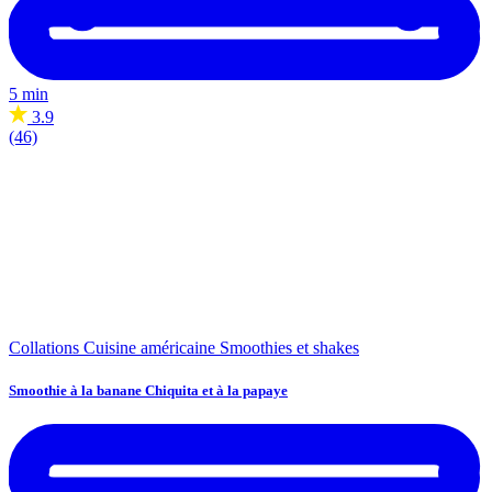
5 min
3.9
(46)
Collations
Cuisine américaine
Smoothies et shakes
Smoothie à la banane Chiquita et à la papaye