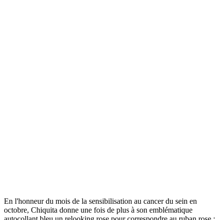
minute(s) de
lecture
Partager
En l'honneur du mois de la sensibilisation au cancer du sein en
octobre, Chiquita donne une fois de plus à son emblématique
autocollant bleu un relooking rose pour correspondre au ruban rose :