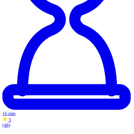
16 min
5
(48)