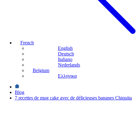
French
English
Deutsch
Italiano
Nederlands
Belgium
Ελληνικα
Blog
7 recettes de mug cake avec de délicieuses bananes Chiquita
Amateurs de
cuisine
7 recettes
de mug