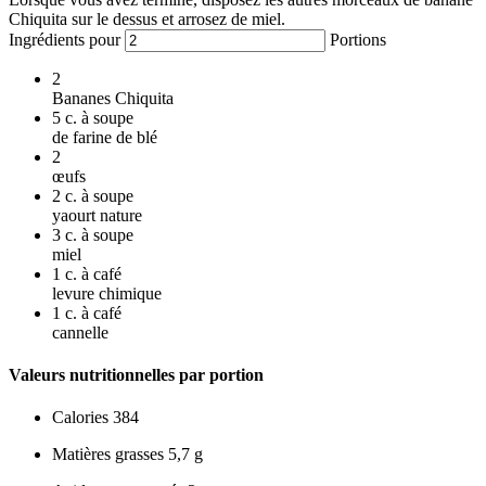
Chiquita sur le dessus et arrosez de miel.
Ingrédients pour
Portions
2
Bananes Chiquita
5
c. à soupe
de farine de blé
2
œufs
2
c. à soupe
yaourt nature
3
c. à soupe
miel
1
c. à café
levure chimique
1
c. à café
cannelle
Valeurs nutritionnelles par portion
Calories
384
Matières grasses
5,7 g