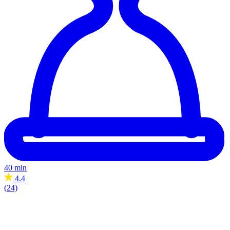
40 min
4.4
(24)