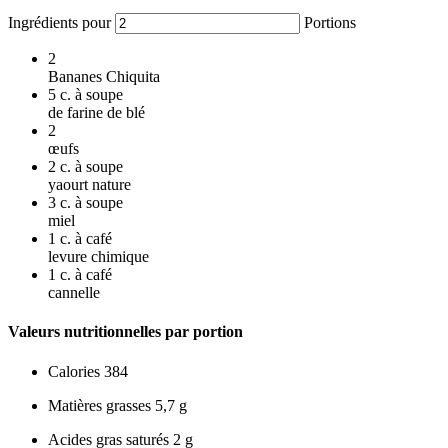
Ingrédients pour
Portions
2
Bananes Chiquita
5
c. à soupe
de farine de blé
2
œufs
2
c. à soupe
yaourt nature
3
c. à soupe
miel
1
c. à café
levure chimique
1
c. à café
cannelle
Valeurs nutritionnelles par portion
Calories
384
Matières grasses
5,7 g
Acides gras saturés
2 g