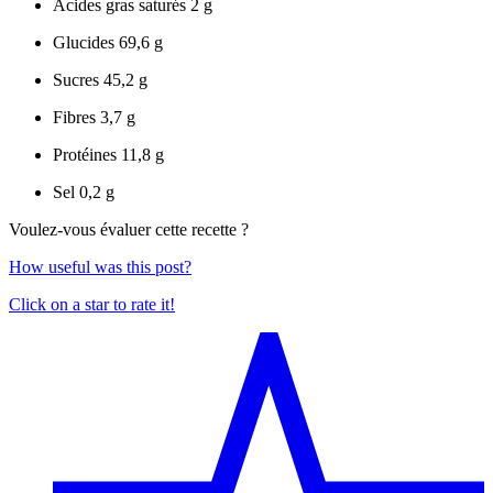
Acides gras saturés
2 g
Glucides
69,6 g
Sucres
45,2 g
Fibres
3,7 g
Protéines
11,8 g
Sel
0,2 g
Voulez-vous évaluer cette recette ?
How useful was this post?
Click on a star to rate it!