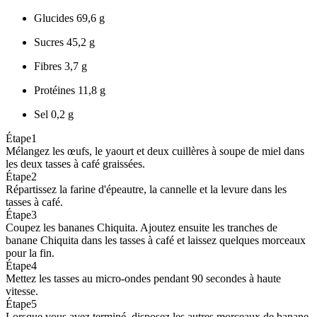
Glucides
69,6 g
Sucres
45,2 g
Fibres
3,7 g
Protéines
11,8 g
Sel
0,2 g
Étape
1
Mélangez les œufs, le yaourt et deux cuillères à soupe de miel dans
les deux tasses à café graissées.
Étape
2
Répartissez la farine d'épeautre, la cannelle et la levure dans les
tasses à café.
Étape
3
Coupez les bananes Chiquita. Ajoutez ensuite les tranches de
banane Chiquita dans les tasses à café et laissez quelques morceaux
pour la fin.
Étape
4
Mettez les tasses au micro-ondes pendant 90 secondes à haute
vitesse.
Étape
5
Lorsque vous avez terminé, disposez les autres morceaux de banane