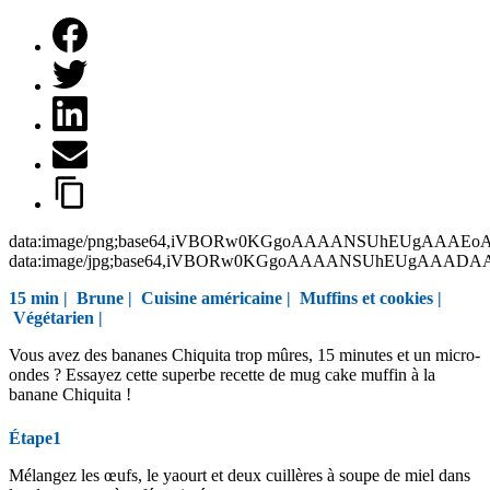
data:image/png;base64,iVBORw0KGgoAAAANSUhEUgAAAEo
data:image/jpg;base64,iVBORw0KGgoAAAANSUhEUgAAAD
15 min |
Brune
|
Cuisine américaine
|
Muffins et cookies
|
Végétarien
|
Vous avez des bananes Chiquita trop mûres, 15 minutes et un micro-
ondes ? Essayez cette superbe recette de mug cake muffin à la
banane Chiquita !
Étape1
Mélangez les œufs, le yaourt et deux cuillères à soupe de miel dans