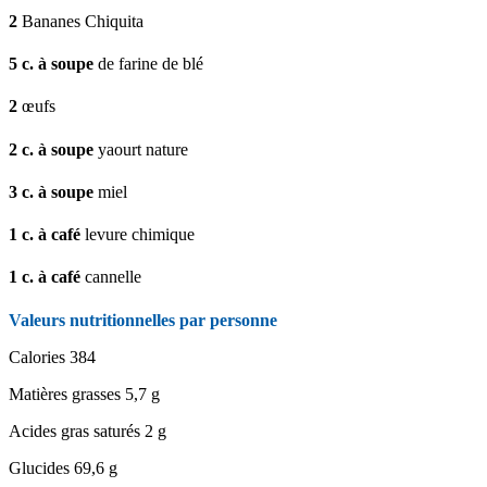
2
Bananes Chiquita
5
c. à soupe
de farine de blé
2
œufs
2
c. à soupe
yaourt nature
3
c. à soupe
miel
1
c. à café
levure chimique
1
c. à café
cannelle
Valeurs nutritionnelles par personne
Calories
384
Matières grasses
5,7 g
Acides gras saturés
2 g
Glucides
69,6 g