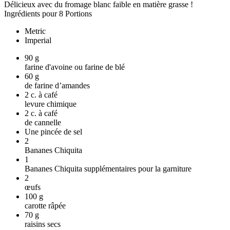
Délicieux avec du fromage blanc faible en matière grasse !
Ingrédients pour 8 Portions
Metric
Imperial
90
g
farine d'avoine ou farine de blé
60
g
de farine d’amandes
2
c. à café
levure chimique
2
c. à café
de cannelle
Une pincée de sel
2
Bananes Chiquita
1
Bananes Chiquita supplémentaires pour la garniture
2
œufs
100
g
carotte râpée
70
g
raisins secs