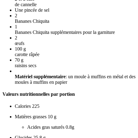
de cannelle
Une pincée de sel
2
Bananes Chiquita
1
Bananes Chiquita supplémentaires pour la garniture
2
œufs
100
g
carotte râpée
70
g
raisins secs
Matériel supplémentaire
: un moule à muffins en métal et des
moules à muffins en papier
Valeurs nutritionnelles par portion
Calories
225
Matières grasses
10 g
Acides gras saturés
0.8g
Glucides
25,8 g