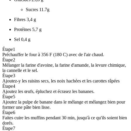
Sucres
11.7g
Fibres
3,4 g
Protéines
5,7 g
Sel
0,4 g
Étape
1
Préchauffer le four à 356 F (180 C) avec de l'air chaud.
Étape
2
Mélanger la farine d'avoine, la farine d'amande, la levure chimique,
la cannelle et le sel.
Étape
3
Ajoutez-y les raisins secs, les noix hachées et les carottes râpées
Étape
4
Ajoutez les œufs, épluchez et écrasez les bananes.
Étape
5
Ajoutez la pulpe de banane dans le mélange et mélangez bien pour
former une pâte bien lisse.
Étape
6
Faites cuire les muffins pendant 30 min, jusqu'à ce qu'ils soient bien
dorés.
Étape
7