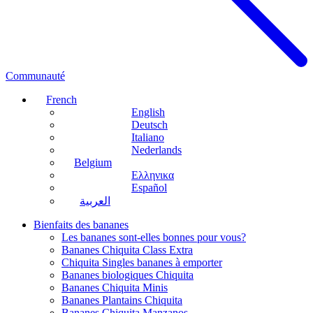
Communauté
French
English
Deutsch
Italiano
Nederlands
Belgium
Ελληνικα
Español
العربية
Bienfaits des bananes
Les bananes sont-elles bonnes pour vous?
Bananes Chiquita Class Extra
Chiquita Singles bananes à emporter
Bananes biologiques Chiquita
Bananes Chiquita Minis
Bananes Plantains Chiquita
Bananes Chiquita Manzanos