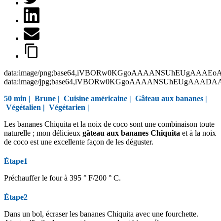
data:image/png;base64,iVBORw0KGgoAAAANSUhEUgAAAEo
data:image/jpg;base64,iVBORw0KGgoAAAANSUhEUgAAAD
50 min |
Brune
|
Cuisine américaine
|
Gâteau aux bananes
|
Végétalien
|
Végétarien
|
Les bananes Chiquita et la noix de coco sont une combinaison toute
naturelle ; mon délicieux
gâteau aux bananes Chiquita
et à la noix
de coco est une excellente façon de les déguster.
Étape1
Préchauffer le four à 395 ° F/200 ° C.
Étape2
Dans un bol, écraser les bananes Chiquita avec une fourchette.