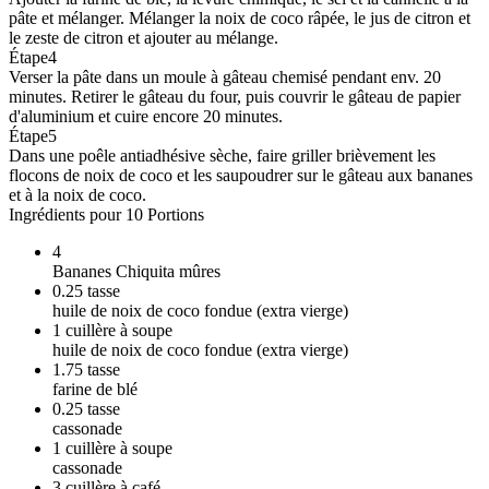
pâte et mélanger. Mélanger la noix de coco râpée, le jus de citron et
le zeste de citron et ajouter au mélange.
Étape
4
Verser la pâte dans un moule à gâteau chemisé pendant env. 20
minutes. Retirer le gâteau du four, puis couvrir le gâteau de papier
d'aluminium et cuire encore 20 minutes.
Étape
5
Dans une poêle antiadhésive sèche, faire griller brièvement les
flocons de noix de coco et les saupoudrer sur le gâteau aux bananes
et à la noix de coco.
Ingrédients pour 10 Portions
4
Bananes Chiquita mûres
0.25
tasse
huile de noix de coco fondue (extra vierge)
1
cuillère à soupe
huile de noix de coco fondue (extra vierge)
1.75
tasse
farine de blé
0.25
tasse
cassonade
1
cuillère à soupe
cassonade
3
cuillère à café