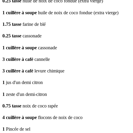
0.25
tasse
huile de noix de coco fondue (extra vierge)
1
cuillère à soupe
huile de noix de coco fondue (extra vierge)
1.75
tasse
farine de blé
0.25
tasse
cassonade
1
cuillère à soupe
cassonade
3
cuillère à café
cannelle
3
cuillère à café
levure chimique
1
jus d'un demi citron
1
zeste d'un demi-citron
0.75
tasse
noix de coco rapée
4
cuillère à soupe
flocons de noix de coco
1
Pincée de sel