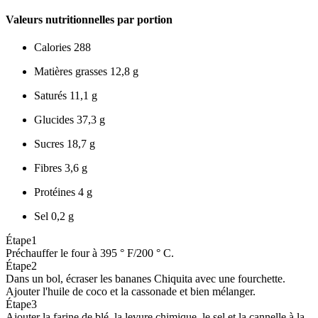
Valeurs nutritionnelles par portion
Calories
288
Matières grasses
12,8 g
Saturés
11,1 g
Glucides
37,3 g
Sucres
18,7 g
Fibres
3,6 g
Protéines
4 g
Sel
0,2 g
Étape
1
Préchauffer le four à 395 ° F/200 ° C.
Étape
2
Dans un bol, écraser les bananes Chiquita avec une fourchette.
Ajouter l'huile de coco et la cassonade et bien mélanger.
Étape
3
Ajouter la farine de blé, la levure chimique, le sel et la cannelle à la