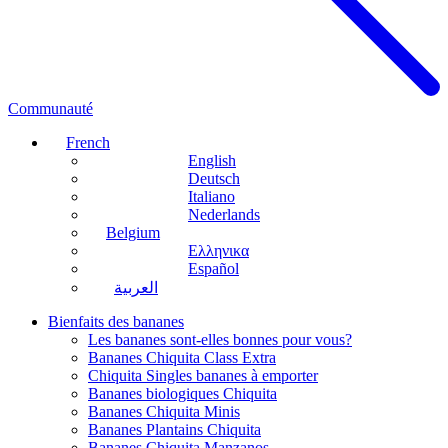
Communauté
French
English
Deutsch
Italiano
Nederlands
Belgium
Ελληνικα
Español
العربية
Bienfaits des bananes
Les bananes sont-elles bonnes pour vous?
Bananes Chiquita Class Extra
Chiquita Singles bananes à emporter
Bananes biologiques Chiquita
Bananes Chiquita Minis
Bananes Plantains Chiquita
Bananes Chiquita Manzanos