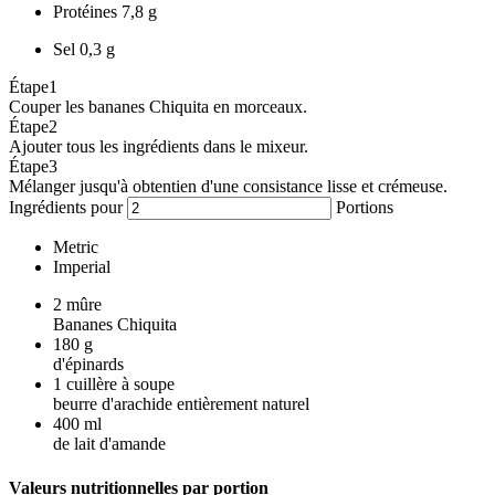
Protéines
7,8 g
Sel
0,3 g
Étape
1
Couper les bananes Chiquita en morceaux.
Étape
2
Ajouter tous les ingrédients dans le mixeur.
Étape
3
Mélanger jusqu'à obtentien d'une consistance lisse et crémeuse.
Ingrédients pour
Portions
Metric
Imperial
2
mûre
Bananes Chiquita
180
g
d'épinards
1
cuillère à soupe
beurre d'arachide entièrement naturel
400
ml
de lait d'amande
Valeurs nutritionnelles par portion