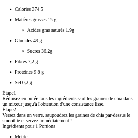
Calories
374.5
Matières grasses
15 g
Acides gras saturés
1.9g
Glucides
49 g
Sucres
36.2g
Fibres
7,2 g
Protéines
9,8 g
Sel
0,2 g
Étape
1
Réduisez en purée tous les ingrédients sauf les graines de chia dans
un mixeur jusqu'à l'obtention d'une consistance lisse.
Étape
2
Versez dans un verre, saupoudrez les graines de chia par-dessus le
smoothie et servez immédiatement !
Ingrédients pour 1 Portions
Metric