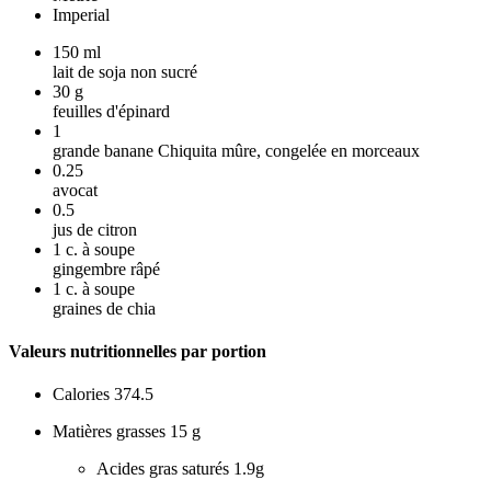
Imperial
150
ml
lait de soja non sucré
30
g
feuilles d'épinard
1
grande banane Chiquita mûre, congelée en morceaux
0.25
avocat
0.5
jus de citron
1
c. à soupe
gingembre râpé
1
c. à soupe
graines de chia
Valeurs nutritionnelles par portion
Calories
374.5
Matières grasses
15 g
Acides gras saturés
1.9g