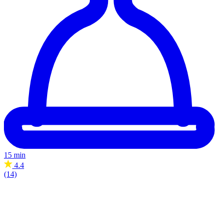
15 min
4.4
(14)