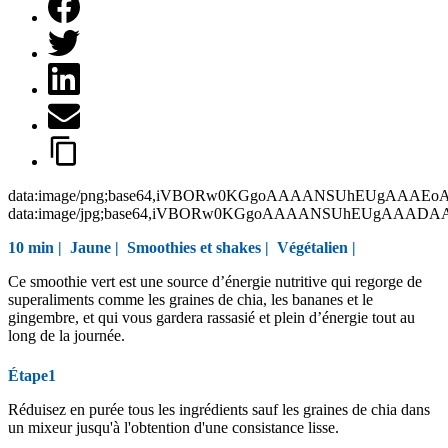
data:image/png;base64,iVBORw0KGgoAAAANSUhEUgAAAEo
data:image/jpg;base64,iVBORw0KGgoAAAANSUhEUgAAAD
10 min |
Jaune
|
Smoothies et shakes
|
Végétalien
|
Ce smoothie vert est une source d’énergie nutritive qui regorge de
superaliments comme les graines de chia, les bananes et le
gingembre, et qui vous gardera rassasié et plein d’énergie tout au
long de la journée.
Étape1
Réduisez en purée tous les ingrédients sauf les graines de chia dans
un mixeur jusqu'à l'obtention d'une consistance lisse.