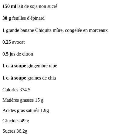
150
ml
lait de soja non sucré
30
g
feuilles d'épinard
1
grande banane Chiquita mûre, congelée en morceaux
0.25
avocat
0.5
jus de citron
1
c. à soupe
gingembre râpé
1
c. à soupe
graines de chia
Calories
374.5
Matières grasses
15 g
Acides gras saturés
1.9g
Glucides
49 g
Sucres
36.2g