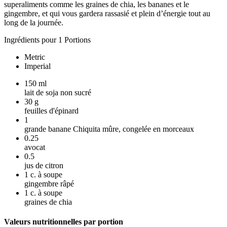
superaliments comme les graines de chia, les bananes et le
gingembre, et qui vous gardera rassasié et plein d’énergie tout au
long de la journée.
Ingrédients pour 1 Portions
Metric
Imperial
150
ml
lait de soja non sucré
30
g
feuilles d'épinard
1
grande banane Chiquita mûre, congelée en morceaux
0.25
avocat
0.5
jus de citron
1
c. à soupe
gingembre râpé
1
c. à soupe
graines de chia
Valeurs nutritionnelles par portion