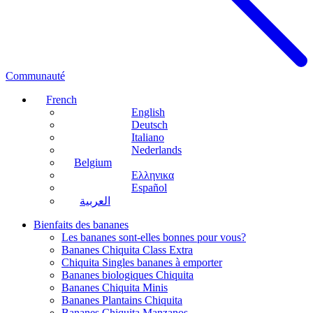
Communauté
French
English
Deutsch
Italiano
Nederlands
Belgium
Ελληνικα
Español
العربية
Bienfaits des bananes
Les bananes sont-elles bonnes pour vous?
Bananes Chiquita Class Extra
Chiquita Singles bananes à emporter
Bananes biologiques Chiquita
Bananes Chiquita Minis
Bananes Plantains Chiquita
Bananes Chiquita Manzanos