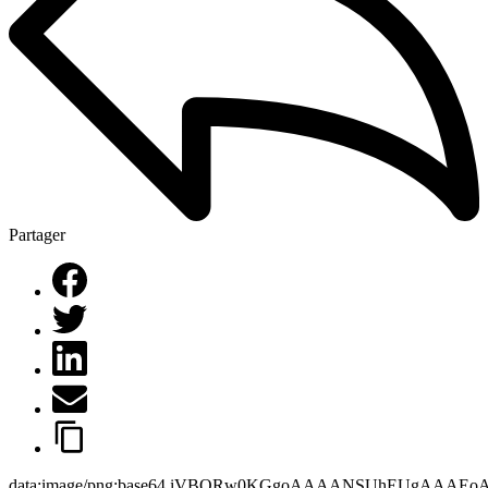
Partager
data:image/png;base64,iVBORw0KGgoAAAANSUhEUgAAAEo