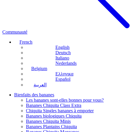
Communauté
French
English
Deutsch
Italiano
Nederlands
Belgium
Ελληνικα
Español
العربية
Bienfaits des bananes
Les bananes sont-elles bonnes pour vous?
Bananes Chiquita Class Extra
Chiquita Singles bananes à emporter
Bananes biologiques Chiquita
Bananes Chiquita Minis
Bananes Plantains Chiquita
Bananes Chiquita Manzanos