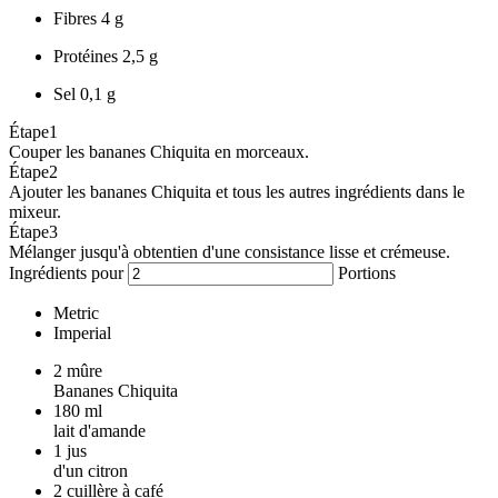
Fibres
4 g
Protéines
2,5 g
Sel
0,1 g
Étape
1
Couper les bananes Chiquita en morceaux.
Étape
2
Ajouter les bananes Chiquita et tous les autres ingrédients dans le
mixeur.
Étape
3
Mélanger jusqu'à obtentien d'une consistance lisse et crémeuse.
Ingrédients pour
Portions
Metric
Imperial
2
mûre
Bananes Chiquita
180
ml
lait d'amande
1
jus
d'un citron
2
cuillère à café