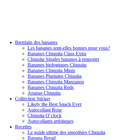
Bienfaits des bananes
Les bananes sont-elles bonnes pour vous?
Bananes Chiquita Class Extra
Chiquita Singles bananes à emporter
Bananes biologiques Chiquita
Bananes Chiquita Minis
Bananes Plantains Chiquita
Bananes Chiquita Manzanos
Bananes Chiquita Reds
Ananas Chiquita
Collection Sticker
Likely the Best Snack Ever
Autocollant Rose
Chiquita O’clock
Autocollants artistiques
Recettes
Le guide ultime des smoothies Chiquita
Banana Bread