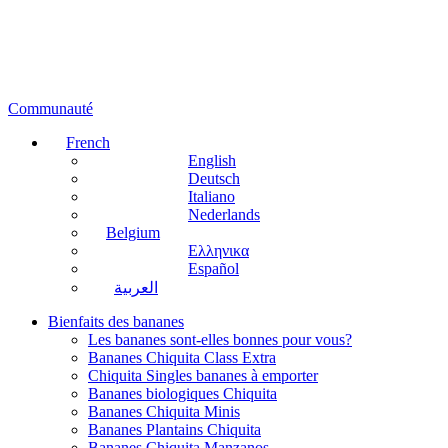
Communauté
French
English
Deutsch
Italiano
Nederlands
Belgium
Ελληνικα
Español
العربية
Bienfaits des bananes
Les bananes sont-elles bonnes pour vous?
Bananes Chiquita Class Extra
Chiquita Singles bananes à emporter
Bananes biologiques Chiquita
Bananes Chiquita Minis
Bananes Plantains Chiquita
Bananes Chiquita Manzanos