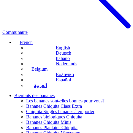
Communauté
French
English
Deutsch
Italiano
Nederlands
Belgium
Ελληνικα
Español
العربية
Bienfaits des bananes
Les bananes sont-elles bonnes pour vous?
Bananes Chiquita Class Extra
Chiquita Singles bananes à emporter
Bananes biologiques Chiquita
Bananes Chiquita Minis
Bananes Plantains Chiquita
Bananes Chiquita Manzanos