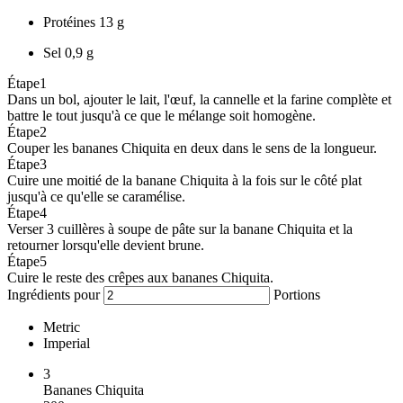
Protéines
13 g
Sel
0,9 g
Étape
1
Dans un bol, ajouter le lait, l'œuf, la cannelle et la farine complète et
battre le tout jusqu'à ce que le mélange soit homogène.
Étape
2
Couper les bananes Chiquita en deux dans le sens de la longueur.
Étape
3
Cuire une moitié de la banane Chiquita à la fois sur le côté plat
jusqu'à ce qu'elle se caramélise.
Étape
4
Verser 3 cuillères à soupe de pâte sur la banane Chiquita et la
retourner lorsqu'elle devient brune.
Étape
5
Cuire le reste des crêpes aux bananes Chiquita.
Ingrédients pour
Portions
Metric
Imperial
3
Bananes Chiquita