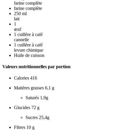
farine complète
farine complète
250
ml
lait
1
œuf
1
cuillère à café
cannelle
1
cuillère à café
levure chimique
Huile de cuisson
Valeurs nutritionnelles par portion
Calories
416
Matières grasses
6,1 g
Saturés
1,9g
Glucides
72 g
Sucres
25,4g
Fibres
10 g