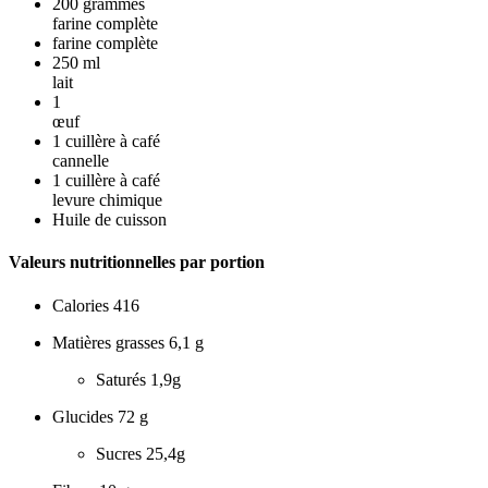
200
grammes
farine complète
farine complète
250
ml
lait
1
œuf
1
cuillère à café
cannelle
1
cuillère à café
levure chimique
Huile de cuisson
Valeurs nutritionnelles par portion
Calories
416
Matières grasses
6,1 g
Saturés
1,9g
Glucides
72 g
Sucres
25,4g