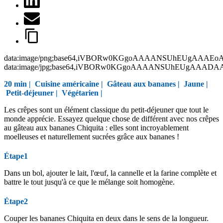
data:image/png;base64,iVBORw0KGgoAAAANSUhEUgAAAEo
data:image/jpg;base64,iVBORw0KGgoAAAANSUhEUgAAAD
20 min |
Cuisine américaine
|
Gâteau aux bananes
|
Jaune
|
Petit-déjeuner
|
Végétarien
|
Les crêpes sont un élément classique du petit-déjeuner que tout le
monde apprécie. Essayez quelque chose de différent avec nos crêpes
au gâteau aux bananes Chiquita : elles sont incroyablement
moelleuses et naturellement sucrées grâce aux bananes !
Étape1
Dans un bol, ajouter le lait, l'œuf, la cannelle et la farine complète et
battre le tout jusqu'à ce que le mélange soit homogène.
Étape2
Couper les bananes Chiquita en deux dans le sens de la longueur.