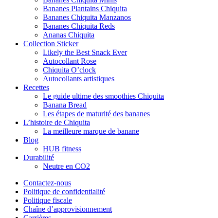
Bananes Plantains Chiquita
Bananes Chiquita Manzanos
Bananes Chiquita Reds
Ananas Chiquita
Collection Sticker
Likely the Best Snack Ever
Autocollant Rose
Chiquita O’clock
Autocollants artistiques
Recettes
Le guide ultime des smoothies Chiquita
Banana Bread
Les étapes de maturité des bananes
L’histoire de Chiquita
La meilleure marque de banane
Blog
HUB fitness
Durabilité
Neutre en CO2
Contactez-nous
Politique de confidentialité
Politique fiscale
Chaîne d’approvisionnement
Carrières