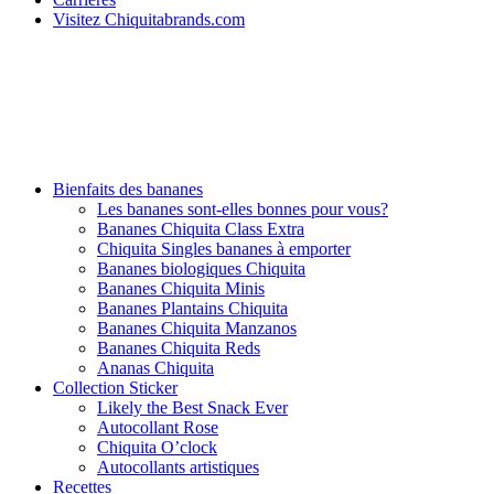
Visitez Chiquitabrands.com
Bienfaits des bananes
Les bananes sont-elles bonnes pour vous?
Bananes Chiquita Class Extra
Chiquita Singles bananes à emporter
Bananes biologiques Chiquita
Bananes Chiquita Minis
Bananes Plantains Chiquita
Bananes Chiquita Manzanos
Bananes Chiquita Reds
Ananas Chiquita
Collection Sticker
Likely the Best Snack Ever
Autocollant Rose
Chiquita O’clock
Autocollants artistiques
Recettes