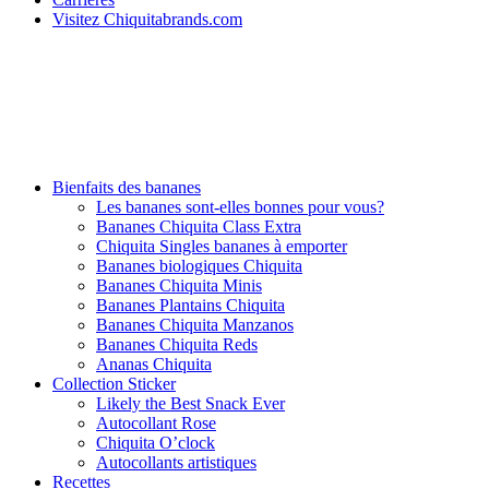
Visitez Chiquitabrands.com
Bienfaits des bananes
Les bananes sont-elles bonnes pour vous?
Bananes Chiquita Class Extra
Chiquita Singles bananes à emporter
Bananes biologiques Chiquita
Bananes Chiquita Minis
Bananes Plantains Chiquita
Bananes Chiquita Manzanos
Bananes Chiquita Reds
Ananas Chiquita
Collection Sticker
Likely the Best Snack Ever
Autocollant Rose
Chiquita O’clock
Autocollants artistiques
Recettes