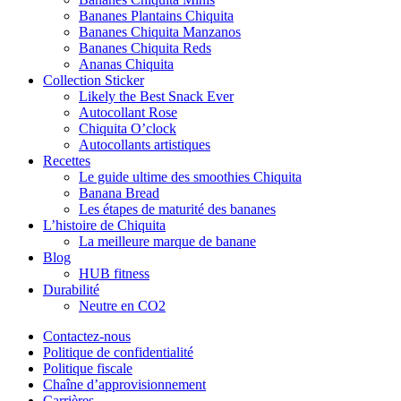
Bananes Plantains Chiquita
Bananes Chiquita Manzanos
Bananes Chiquita Reds
Ananas Chiquita
Collection Sticker
Likely the Best Snack Ever
Autocollant Rose
Chiquita O’clock
Autocollants artistiques
Recettes
Le guide ultime des smoothies Chiquita
Banana Bread
Les étapes de maturité des bananes
L’histoire de Chiquita
La meilleure marque de banane
Blog
HUB fitness
Durabilité
Neutre en CO2
Contactez-nous
Politique de confidentialité
Politique fiscale
Chaîne d’approvisionnement
Carrières