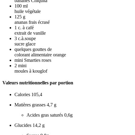
bananes Chiquita
100
ml
huile végétale
125
g
ananas frais écrasé
1
c. à café
extrait de vanille
3
c.à.soupe
sucre glace
quelques gouttes de
colorant alimentaire orange
mini Smarties roses
2
mini
moules à kouglof
Valeurs nutritionnelles par portion
Calories
105,4
Matières grasses
4,7 g
Acides gras saturés
0,6g
Glucides
14,2 g