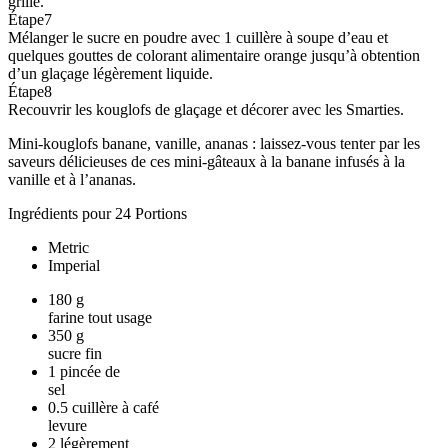
grille.
Étape
7
Mélanger le sucre en poudre avec 1 cuillère à soupe d’eau et
quelques gouttes de colorant alimentaire orange jusqu’à obtention
d’un glaçage légèrement liquide.
Étape
8
Recouvrir les kouglofs de glaçage et décorer avec les Smarties.
Mini-kouglofs banane, vanille, ananas : laissez-vous tenter par les
saveurs délicieuses de ces mini-gâteaux à la banane infusés à la
vanille et à l’ananas.
Ingrédients pour 24 Portions
Metric
Imperial
180
g
farine tout usage
350
g
sucre fin
1
pincée de
sel
0.5
cuillère à café
levure
2
légèrement