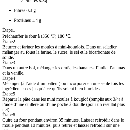
Sucres
9.8g
Fibres
0,3 g
Protéines
1,4 g
Étape
1
Préchauffer le four à (356 °F) 180 ℃.
Étape
2
Beurrer et fariner les moules à mini-kouglofs. Dans un saladier,
mélanger au fouet la farine, le sucre, le sel et le bicarbonate de
soude.
Étape
3
Dans un autre bol, mélanger les œufs, les bananes, l’huile, l’ananas
et la vanille.
Étape
4
Mélanger (à l’aide d’un batteur) ou incorporer en une seule fois les
ingrédients secs jusqu’à ce qu’ils soient bien humides.
Étape
5
Répartir la pâte dans les mini moules à kouglof (remplis aux 3/4) à
l’aide d’une cuillère ou d’une poche à douille (pour un résultat plus
net).
Étape
6
Cuire au four pendant environ 35 minutes. Laisser refroidir dans le
moule pendant 10 minutes, puis retirer et laisser refroidir sur une