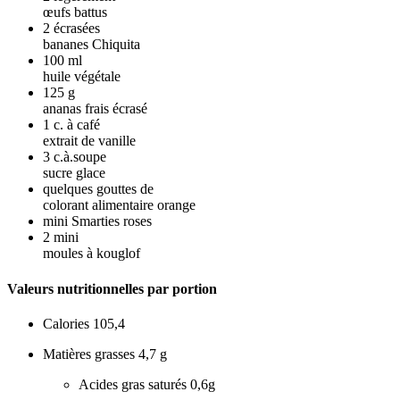
œufs battus
2
écrasées
bananes Chiquita
100
ml
huile végétale
125
g
ananas frais écrasé
1
c. à café
extrait de vanille
3
c.à.soupe
sucre glace
quelques gouttes de
colorant alimentaire orange
mini Smarties roses
2
mini
moules à kouglof
Valeurs nutritionnelles par portion
Calories
105,4
Matières grasses
4,7 g
Acides gras saturés
0,6g