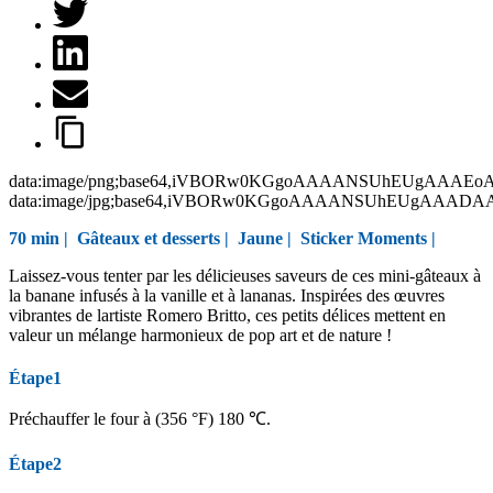
data:image/png;base64,iVBORw0KGgoAAAANSUhEUgAAAEo
data:image/jpg;base64,iVBORw0KGgoAAAANSUhEUgAAAD
70 min |
Gâteaux et desserts
|
Jaune
|
Sticker Moments
|
Laissez-vous tenter par les délicieuses saveurs de ces mini-gâteaux à
la banane infusés à la vanille et à lananas. Inspirées des œuvres
vibrantes de lartiste Romero Britto, ces petits délices mettent en
valeur un mélange harmonieux de pop art et de nature !
Étape1
Préchauffer le four à (356 °F) 180 ℃.
Étape2