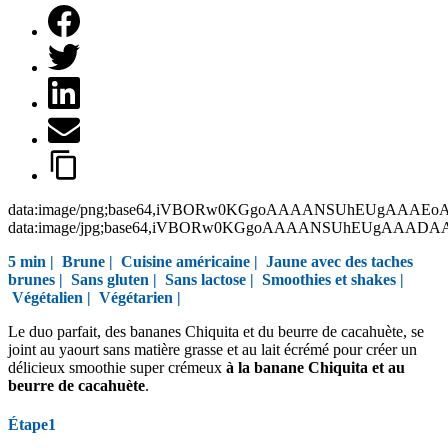
data:image/png;base64,iVBORw0KGgoAAAANSUhEUgAAAEo
data:image/jpg;base64,iVBORw0KGgoAAAANSUhEUgAAAD
5 min |
Brune
|
Cuisine américaine
|
Jaune avec des taches
brunes
|
Sans gluten
|
Sans lactose
|
Smoothies et shakes
|
Végétalien
|
Végétarien
|
Le duo parfait, des bananes Chiquita et du beurre de cacahuète, se
joint au yaourt sans matière grasse et au lait écrémé pour créer un
délicieux smoothie super crémeux
à la banane Chiquita et au
beurre de cacahuète
.
Étape1