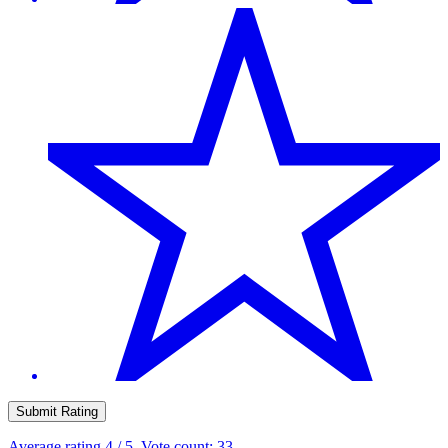
Submit Rating
Average rating
4
/ 5. Vote count:
33