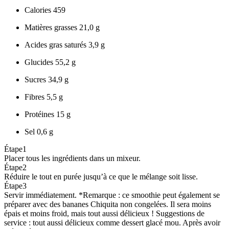
Calories
459
Matières grasses
21,0 g
Acides gras saturés
3,9 g
Glucides
55,2 g
Sucres
34,9 g
Fibres
5,5 g
Protéines
15 g
Sel
0,6 g
Étape
1
Placer tous les ingrédients dans un mixeur.
Étape
2
Réduire le tout en purée jusqu’à ce que le mélange soit lisse.
Étape
3
Servir immédiatement. *Remarque : ce smoothie peut également se
préparer avec des bananes Chiquita non congelées. Il sera moins
épais et moins froid, mais tout aussi délicieux ! Suggestions de
service : tout aussi délicieux comme dessert glacé mou. Après avoir