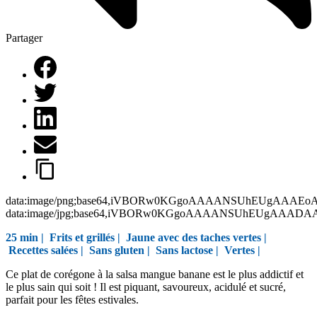
Partager
data:image/png;base64,iVBORw0KGgoAAAANSUhEUgAAAEo
data:image/jpg;base64,iVBORw0KGgoAAAANSUhEUgAAAD
25 min |
Frits et grillés
|
Jaune avec des taches vertes
|
Recettes salées
|
Sans gluten
|
Sans lactose
|
Vertes
|
Ce plat de corégone à la salsa mangue banane est le plus addictif et
le plus sain qui soit ! Il est piquant, savoureux, acidulé et sucré,
parfait pour les fêtes estivales.