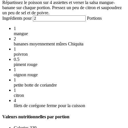
Répartissez le poisson sur 4 assiettes et verser la salsa mangue-
banane sur chaque portion. Pressez un peu de citron et saupoudrez
un peu de sel et de poivre.
Ingrédients pour
Portions
1
mangue
2
bananes moyennement mûres Chiquita
1
poivron
0.5
piment rouge
1
oignon rouge
1
petite botte de coriandre
1
citron
4
filets de corégone ferme pour la cuisson
Valeurs nutritionnelles par portion
Calories
339