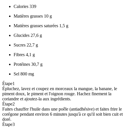
Calories
339
Matières grasses
10 g
Matières grasses saturées
1,5 g
Glucides
27,6 g
Sucres
22,7 g
Fibres
4,1 g
Protéines
30,7 g
Sel
800 mg
Étape
1
Épluchez, lavez et coupez en morceaux la mangue, la banane, le
piment doux, le piment et l'oignon rouge. Hachez finement la
coriandre et ajoutez-la aux ingrédients.
Étape
2
Faites chauffer l'huile dans une poêle (antiadhésive) et faites frire le
corégone pendant environ 6 minutes jusqu'à ce qu'il soit bien cuit et
doré.
Étape
3