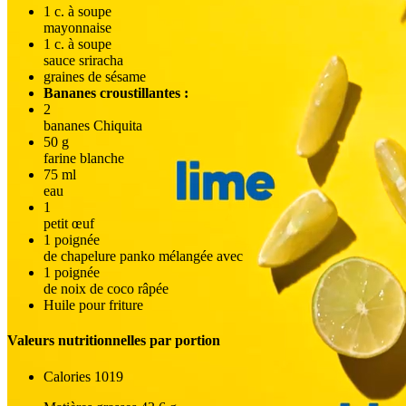
1
c. à soupe
mayonnaise
1
c. à soupe
sauce sriracha
graines de sésame
Bananes croustillantes :
2
bananes Chiquita
50
g
farine blanche
75
ml
eau
1
petit œuf
1
poignée
de chapelure panko mélangée avec
1
poignée
de noix de coco râpée
Huile pour friture
Valeurs nutritionnelles par portion
Calories
1019