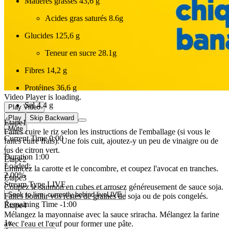
Matières grasses
43,6 g
Acides gras saturés
8.6g
Glucides
125,6 g
Teneur en sucre
28.1g
Fibres
14,2 g
Protéines
36,6 g
Video Player is loading.
Sel
4,4 g
Play Video
Play
Skip Backward
Étape
1
Mute
Faites cuire le riz selon les instructions de l'emballage (si vous le
Current Time
0:00
faites cuire frais). Une fois cuit, ajoutez-y un peu de vinaigre ou de
/
jus de citron vert.
Duration
1:00
Étape
2
Loaded
:
Émincez la carotte et le concombre, et coupez l'avocat en tranches.
2.00%
Étape
3
Stream Type
LIVE
Coupez le saumon en cubes et arrosez généreusement de sauce soja.
Seek to live, currently behind live
LIVE
Faites bouillir vos restes de graines de soja ou de pois congelés.
Remaining Time
-
1:00
Étape
4
Mélangez la mayonnaise avec la sauce sriracha. Mélangez la farine
1x
avec l'eau et l'œuf pour former une pâte.