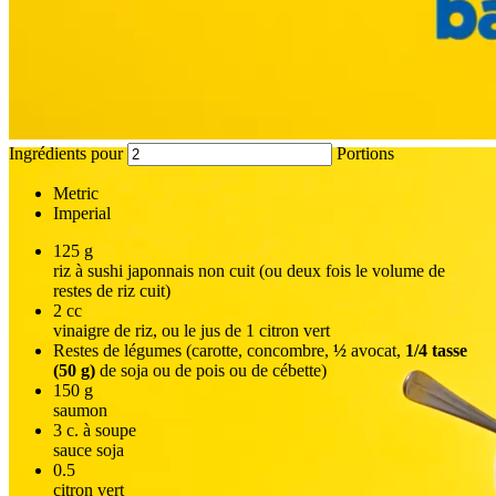
Ingrédients pour
Portions
Metric
Imperial
125
g
riz à sushi japonnais non cuit (ou deux fois le volume de
restes de riz cuit)
2
cc
vinaigre de riz, ou le jus de 1 citron vert
Restes de légumes (carotte, concombre,
½
avocat,
1/4 tasse
(50 g)
de soja ou de pois ou de cébette)
150
g
saumon
3
c. à soupe
sauce soja
0.5
citron vert