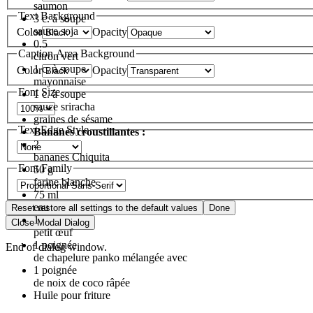
saumon
Text Background
3
c. à soupe
sauce soja
Color
Opacity
0.5
Caption Area Background
citron vert
1
c. à soupe
Color
Opacity
mayonnaise
Font Size
1
c. à soupe
sauce sriracha
graines de sésame
Text Edge Style
Bananes croustillantes :
2
bananes Chiquita
Font Family
50
g
farine blanche
75
ml
eau
Reset
restore all settings to the default values
Done
1
Close Modal Dialog
petit œuf
1
poignée
End of dialog window.
de chapelure panko mélangée avec
1
poignée
de noix de coco râpée
Huile pour friture