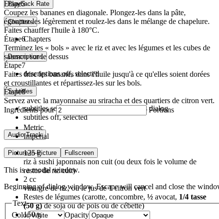
Étape
5
Playback Rate
Coupez les bananes en diagonale. Plongez-les dans la pâte,
égouttez-les légèrement et roulez-les dans le mélange de chapelure.
Chapters
Faites chauffer l'huile à 180°C.
Étape
6
Chapters
Terminez les « bols » avec le riz et avec les légumes et les cubes de
saumon sur le dessus
Descriptions
Étape
7
descriptions off
, selected
Faites frire les bananes dans l'huile jusqu'à ce qu'elles soient dorées
et croustillantes et répartissez-les sur les bols.
Étape
8
Subtitles
Servez avec la mayonnaise au sriracha et des quartiers de citron vert.
subtitles settings
, opens subtitles settings dialog
Ingrédients pour
Portions
subtitles off
, selected
Metric
Audio Track
Imperial
125
g
Picture-in-Picture
Fullscreen
riz à sushi japonnais non cuit (ou deux fois le volume de
This is a modal window.
restes de riz cuit)
2
cc
Beginning of dialog window. Escape will cancel and close the windo
vinaigre de riz, ou le jus de 1 citron vert
Restes de légumes (carotte, concombre,
½
avocat,
1/4 tasse
Text
(50 g)
de soja ou de pois ou de cébette)
150
g
Color
Opacity