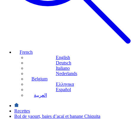
French
English
Deutsch
Italiano
Nederlands
Belgium
Ελληνικα
Español
العربية
Recettes
Bol de yaourt, baies d’açaï et banane Chiquita