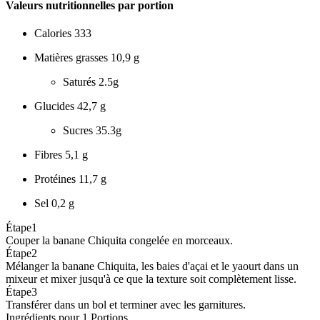
Valeurs nutritionnelles par portion
Calories
333
Matières grasses
10,9 g
Saturés
2.5g
Glucides
42,7 g
Sucres
35.3g
Fibres
5,1 g
Protéines
11,7 g
Sel
0,2 g
Étape
1
Couper la banane Chiquita congelée en morceaux.
Étape
2
Mélanger la banane Chiquita, les baies d'açai et le yaourt dans un
mixeur et mixer jusqu'à ce que la texture soit complètement lisse.
Étape
3
Transférer dans un bol et terminer avec les garnitures.
Ingrédients pour 1 Portions