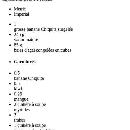
Metric
Imperial
1
grosse banane Chiquita surgelée
245
g
yaourt nature
85
g
baies d'açaï congelées en cubes
Garnitures
0.5
banane Chiquita
0.5
kiwi
0.25
mangue
2
cuillère à soupe
myrtilles
3
fraises
1
cuillère à soupe