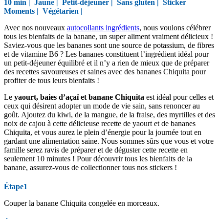
10 min |
Jaune
|
Petit-déjeuner
|
Sans gluten
|
Sticker
Moments
|
Végétarien
|
Avec nos nouveaux
autocollants ingrédients
, nous voulons célébrer
tous les bienfaits de la banane, un super aliment vraiment délicieux !
Saviez-vous que les bananes sont une source de potassium, de fibres
et de vitamine B6 ? Les bananes constituent l’ingrédient idéal pour
un petit-déjeuner équilibré et il n’y a rien de mieux que de préparer
des recettes savoureuses et saines avec des bananes Chiquita pour
profiter de tous leurs bienfaits !
Le
yaourt, baies d’açaï et banane Chiquita
est idéal pour celles et
ceux qui désirent adopter un mode de vie sain, sans renoncer au
goût. Ajoutez du kiwi, de la mangue, de la fraise, des myrtilles et des
noix de cajou à cette délicieuse recette de yaourt et de bananes
Chiquita, et vous aurez le plein d’énergie pour la journée tout en
gardant une alimentation saine. Nous sommes sûrs que vous et votre
famille serez ravis de préparer et de déguster cette recette en
seulement 10 minutes ! Pour découvrir tous les bienfaits de la
banane, assurez-vous de collectionner tous nos stickers !
Étape1
Couper la banane Chiquita congelée en morceaux.