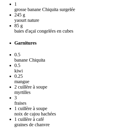
1
grosse banane Chiquita surgelée
245
g
yaourt nature
85
g
baies d'açaï congelées en cubes
Garnitures
0.5
banane Chiquita
0.5
kiwi
0.25
mangue
2
cuillère à soupe
myrtilles
3
fraises
1
cuillère à soupe
noix de cajou hachées
1
cuillère à café
graines de chanvre