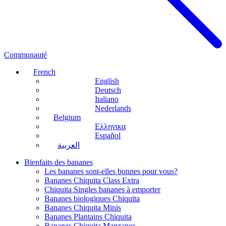
Communauté
French
English
Deutsch
Italiano
Nederlands
Belgium
Ελληνικα
Español
العربية
Bienfaits des bananes
Les bananes sont-elles bonnes pour vous?
Bananes Chiquita Class Extra
Chiquita Singles bananes à emporter
Bananes biologiques Chiquita
Bananes Chiquita Minis
Bananes Plantains Chiquita
Bananes Chiquita Manzanos