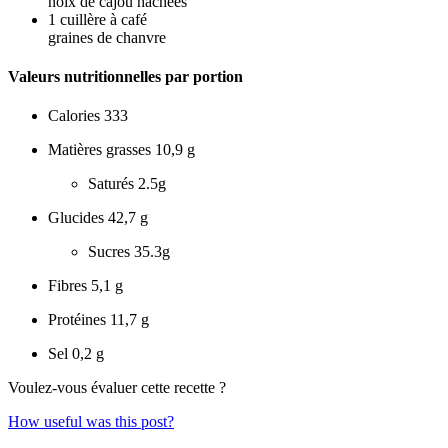
noix de cajou hachées
1
cuillère à café
graines de chanvre
Valeurs nutritionnelles par portion
Calories
333
Matières grasses
10,9 g
Saturés
2.5g
Glucides
42,7 g
Sucres
35.3g
Fibres
5,1 g
Protéines
11,7 g
Sel
0,2 g
Voulez-vous évaluer cette recette ?
How useful was this post?