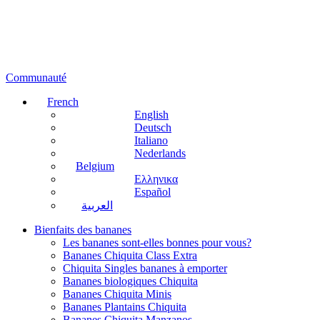
Communauté
French
English
Deutsch
Italiano
Nederlands
Belgium
Ελληνικα
Español
العربية
Bienfaits des bananes
Les bananes sont-elles bonnes pour vous?
Bananes Chiquita Class Extra
Chiquita Singles bananes à emporter
Bananes biologiques Chiquita
Bananes Chiquita Minis
Bananes Plantains Chiquita
Bananes Chiquita Manzanos