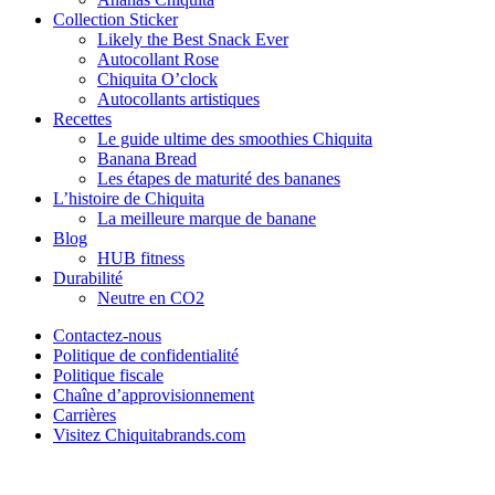
Collection Sticker
Likely the Best Snack Ever
Autocollant Rose
Chiquita O’clock
Autocollants artistiques
Recettes
Le guide ultime des smoothies Chiquita
Banana Bread
Les étapes de maturité des bananes
L’histoire de Chiquita
La meilleure marque de banane
Blog
HUB fitness
Durabilité
Neutre en CO2
Contactez-nous
Politique de confidentialité
Politique fiscale
Chaîne d’approvisionnement
Carrières
Visitez Chiquitabrands.com