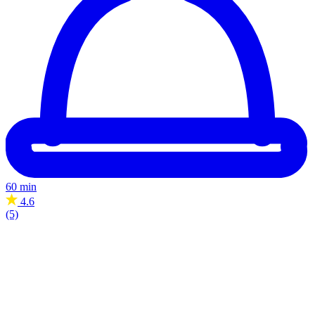
60 min
4.6
(5)