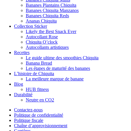
Bananes Plantains Chiquita
Bananes Chiquita Manzanos
Bananes Chiquita Reds
Ananas Chiquita
Collection Sticker
Likely the Best Snack Ever
Autocollant Rose
Chiquita O’clock
Autocollants artistiques
Recettes
Le guide ultime des smoothies Chiquita
Banana Bread
Les étapes de maturité des bananes
L’histoire de Chiquita
La meilleure marque de banane
Blog
HUB fitness
Durabilité
Neutre en CO2
Contactez-nous
Politique de confidentialité
Politique fiscale
Chaîne d’approvisionnement
Carrières