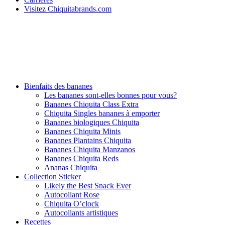
Visitez Chiquitabrands.com
Bienfaits des bananes
Les bananes sont-elles bonnes pour vous?
Bananes Chiquita Class Extra
Chiquita Singles bananes à emporter
Bananes biologiques Chiquita
Bananes Chiquita Minis
Bananes Plantains Chiquita
Bananes Chiquita Manzanos
Bananes Chiquita Reds
Ananas Chiquita
Collection Sticker
Likely the Best Snack Ever
Autocollant Rose
Chiquita O’clock
Autocollants artistiques
Recettes