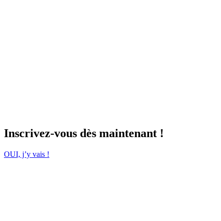
pour
deux
personnes
Promotion
valable
jusqu’au 31
juillet 2026 à
17h59
(CEST).
Participez
Inscrivez-vous dès maintenant !
OUI, j’y vais !