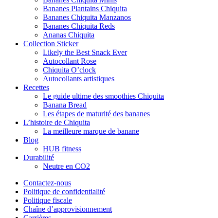
Bananes Plantains Chiquita
Bananes Chiquita Manzanos
Bananes Chiquita Reds
Ananas Chiquita
Collection Sticker
Likely the Best Snack Ever
Autocollant Rose
Chiquita O’clock
Autocollants artistiques
Recettes
Le guide ultime des smoothies Chiquita
Banana Bread
Les étapes de maturité des bananes
L’histoire de Chiquita
La meilleure marque de banane
Blog
HUB fitness
Durabilité
Neutre en CO2
Contactez-nous
Politique de confidentialité
Politique fiscale
Chaîne d’approvisionnement
Carrières