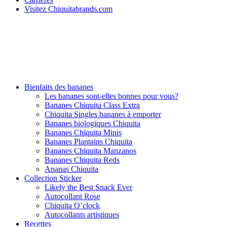
Visitez Chiquitabrands.com
Bienfaits des bananes
Les bananes sont-elles bonnes pour vous?
Bananes Chiquita Class Extra
Chiquita Singles bananes à emporter
Bananes biologiques Chiquita
Bananes Chiquita Minis
Bananes Plantains Chiquita
Bananes Chiquita Manzanos
Bananes Chiquita Reds
Ananas Chiquita
Collection Sticker
Likely the Best Snack Ever
Autocollant Rose
Chiquita O’clock
Autocollants artistiques
Recettes