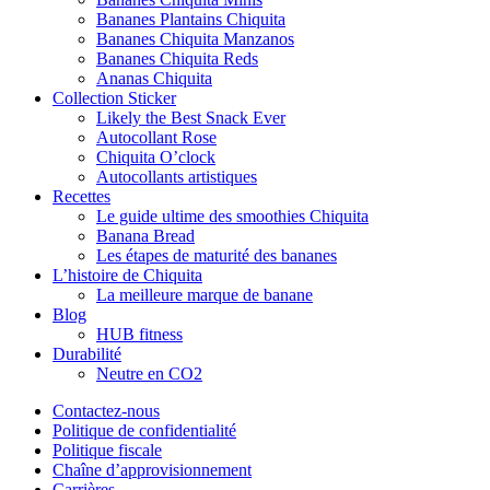
Bananes Plantains Chiquita
Bananes Chiquita Manzanos
Bananes Chiquita Reds
Ananas Chiquita
Collection Sticker
Likely the Best Snack Ever
Autocollant Rose
Chiquita O’clock
Autocollants artistiques
Recettes
Le guide ultime des smoothies Chiquita
Banana Bread
Les étapes de maturité des bananes
L’histoire de Chiquita
La meilleure marque de banane
Blog
HUB fitness
Durabilité
Neutre en CO2
Contactez-nous
Politique de confidentialité
Politique fiscale
Chaîne d’approvisionnement
Carrières