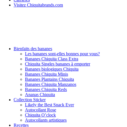
Visitez Chiquitabrands.com
Bienfaits des bananes
Les bananes sont-elles bonnes pour vous?
Bananes Chiquita Class Extra
Chiquita Singles bananes à emporter
Bananes biologiques Chiquita
Bananes Chiquita Minis
Bananes Plantains Chiquita
Bananes Chiquita Manzanos
Bananes Chiquita Reds
Ananas Chiquita
Collection Sticker
Likely the Best Snack Ever
Autocollant Rose
Chiquita O’clock
Autocollants artistiques
Recettes