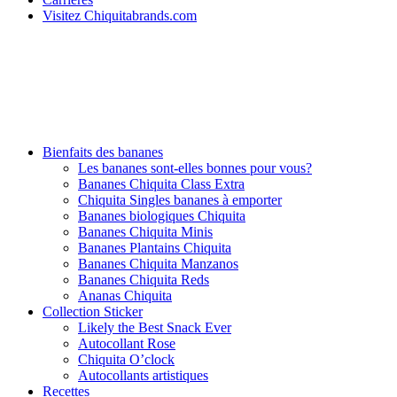
Visitez Chiquitabrands.com
Bienfaits des bananes
Les bananes sont-elles bonnes pour vous?
Bananes Chiquita Class Extra
Chiquita Singles bananes à emporter
Bananes biologiques Chiquita
Bananes Chiquita Minis
Bananes Plantains Chiquita
Bananes Chiquita Manzanos
Bananes Chiquita Reds
Ananas Chiquita
Collection Sticker
Likely the Best Snack Ever
Autocollant Rose
Chiquita O’clock
Autocollants artistiques
Recettes