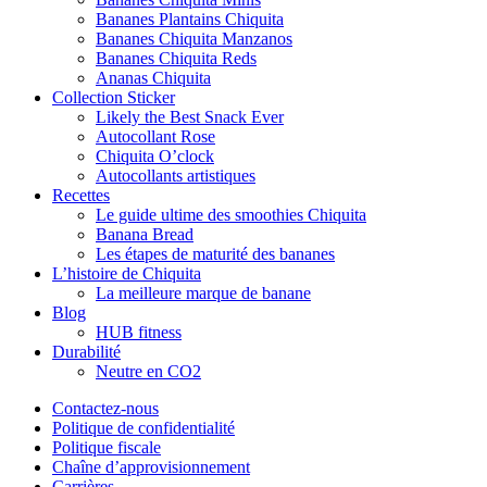
Bananes Plantains Chiquita
Bananes Chiquita Manzanos
Bananes Chiquita Reds
Ananas Chiquita
Collection Sticker
Likely the Best Snack Ever
Autocollant Rose
Chiquita O’clock
Autocollants artistiques
Recettes
Le guide ultime des smoothies Chiquita
Banana Bread
Les étapes de maturité des bananes
L’histoire de Chiquita
La meilleure marque de banane
Blog
HUB fitness
Durabilité
Neutre en CO2
Contactez-nous
Politique de confidentialité
Politique fiscale
Chaîne d’approvisionnement
Carrières