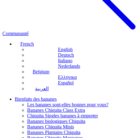
Communauté
French
English
Deutsch
Italiano
Nederlands
Belgium
Ελληνικα
Español
العربية
Bienfaits des bananes
Les bananes sont-elles bonnes pour vous?
Bananes Chiquita Class Extra
Chiquita Singles bananes à emporter
Bananes biologiques Chiquita
Bananes Chiquita Minis
Bananes Plantains Chiquita
Bananes Chiquita Manzanos