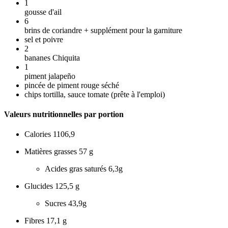
1
gousse d'ail
6
brins de coriandre + supplément pour la garniture
sel et poivre
2
bananes Chiquita
1
piment jalapeño
pincée de piment rouge séché
chips tortilla, sauce tomate (prête à l'emploi)
Valeurs nutritionnelles par portion
Calories
1106,9
Matières grasses
57 g
Acides gras saturés
6,3g
Glucides
125,5 g
Sucres
43,9g
Fibres
17,1 g