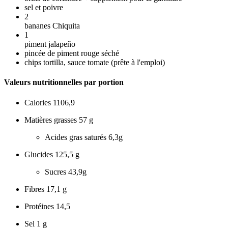
sel et poivre
2
bananes Chiquita
1
piment jalapeño
pincée de piment rouge séché
chips tortilla, sauce tomate (prête à l'emploi)
Valeurs nutritionnelles par portion
Calories
1106,9
Matières grasses
57 g
Acides gras saturés
6,3g
Glucides
125,5 g
Sucres
43,9g
Fibres
17,1 g
Protéines
14,5
Sel
1 g