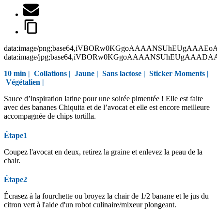
data:image/png;base64,iVBORw0KGgoAAAANSUhEUgAAAEo
data:image/jpg;base64,iVBORw0KGgoAAAANSUhEUgAAAD
10 min |
Collations
|
Jaune
|
Sans lactose
|
Sticker Moments
|
Végétalien
|
Sauce d’inspiration latine pour une soirée pimentée ! Elle est faite
avec des bananes Chiquita et de l’avocat et elle est encore meilleure
accompagnée de chips tortilla.
Étape1
Coupez l'avocat en deux, retirez la graine et enlevez la peau de la
chair.
Étape2
Écrasez à la fourchette ou broyez la chair de 1/2 banane et le jus du
citron vert à l'aide d'un robot culinaire/mixeur plongeant.