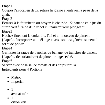
Étape
1
Coupez l'avocat en deux, retirez la graine et enlevez la peau de la
chair.
Étape
2
Écrasez à la fourchette ou broyez la chair de 1/2 banane et le jus du
citron vert à l'aide d'un robot culinaire/mixeur plongeant.
Étape
3
Hachez finement la coriandre, l'ail et un morceau de piment
jalapeño. Incorporez au mélange et assaisonnez généreusement de
sel et de poivre.
Étape
4
Garnissez la sauce de tranches de banane, de tranches de piment
jalapeño, de coriandre et de piment rouge séché.
Étape
5
Servez avec de la sauce tomate et des chips tortilla.
Ingrédients pour 4 Portions
Metric
Imperial
1
avocat mûr
1
citron vert