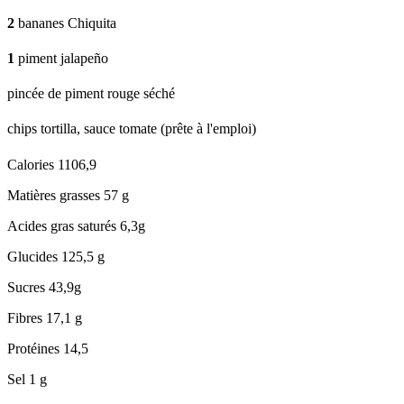
2
bananes Chiquita
1
piment jalapeño
pincée de piment rouge séché
chips tortilla, sauce tomate (prête à l'emploi)
Calories
1106,9
Matières grasses
57 g
Acides gras saturés
6,3g
Glucides
125,5 g
Sucres
43,9g
Fibres
17,1 g
Protéines
14,5
Sel
1 g