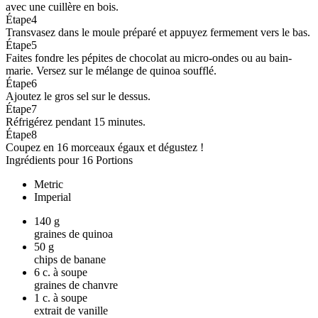
avec une cuillère en bois.
Étape
4
Transvasez dans le moule préparé et appuyez fermement vers le bas.
Étape
5
Faites fondre les pépites de chocolat au micro-ondes ou au bain-
marie. Versez sur le mélange de quinoa soufflé.
Étape
6
Ajoutez le gros sel sur le dessus.
Étape
7
Réfrigérez pendant 15 minutes.
Étape
8
Coupez en 16 morceaux égaux et dégustez !
Ingrédients pour 16 Portions
Metric
Imperial
140
g
graines de quinoa
50
g
chips de banane
6
c. à soupe
graines de chanvre
1
c. à soupe
extrait de vanille