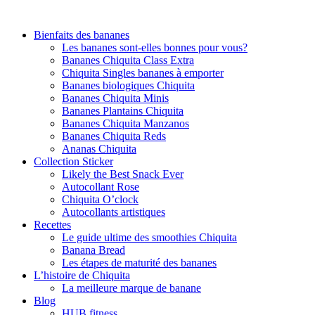
Bienfaits des bananes
Les bananes sont-elles bonnes pour vous?
Bananes Chiquita Class Extra
Chiquita Singles bananes à emporter
Bananes biologiques Chiquita
Bananes Chiquita Minis
Bananes Plantains Chiquita
Bananes Chiquita Manzanos
Bananes Chiquita Reds
Ananas Chiquita
Collection Sticker
Likely the Best Snack Ever
Autocollant Rose
Chiquita O’clock
Autocollants artistiques
Recettes
Le guide ultime des smoothies Chiquita
Banana Bread
Les étapes de maturité des bananes
L’histoire de Chiquita
La meilleure marque de banane
Blog
HUB fitness