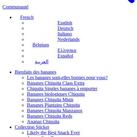
Communauté
French
English
Deutsch
Italiano
Nederlands
Belgium
Ελληνικα
Español
العربية
Bienfaits des bananes
Les bananes sont-elles bonnes pour vous?
Bananes Chiquita Class Extra
Chiquita Singles bananes à emporter
Bananes biologiques Chiquita
Bananes Chiquita Minis
Bananes Plantains Chiquita
Bananes Chiquita Manzanos
Bananes Chiquita Reds
Ananas Chiquita
Collection Sticker
Likely the Best Snack Ever