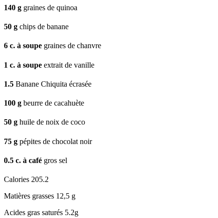
140
g
graines de quinoa
50
g
chips de banane
6
c. à soupe
graines de chanvre
1
c. à soupe
extrait de vanille
1.5
Banane Chiquita écrasée
100
g
beurre de cacahuète
50
g
huile de noix de coco
75
g
pépites de chocolat noir
0.5
c. à café
gros sel
Calories
205.2
Matières grasses
12,5 g
Acides gras saturés
5.2g