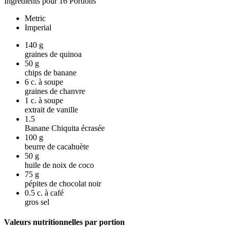
Ingrédients pour 16 Portions
Metric
Imperial
140
g
graines de quinoa
50
g
chips de banane
6
c. à soupe
graines de chanvre
1
c. à soupe
extrait de vanille
1.5
Banane Chiquita écrasée
100
g
beurre de cacahuète
50
g
huile de noix de coco
75
g
pépites de chocolat noir
0.5
c. à café
gros sel
Valeurs nutritionnelles par portion