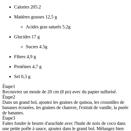
Calories
205.2
Matières grasses
12,5 g
Acides gras saturés
5.2g
Glucides
17 g
Sucres
4.5g
Fibres
4,9 g
Protéines
4,7 g
Sel
0,3 g
Étape
1
Recouvrez un moule de 20 cm (8 po) avec du papier sulfurisé.
Étape
2
Dans un grand bol, ajoutez les graines de quinoa, les croustilles de
bananes écrasées, les graines de chanvre, l'extrait de vanille, la purée
de bananes.
Étape
3
Faites fondre le beurre d'arachide avec l'huile de noix de coco dans
une petite poêle à sauce, ajoutez dans le grand bol. Mélangez bien