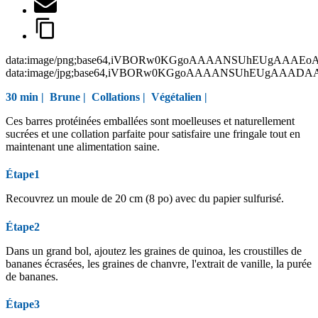
data:image/png;base64,iVBORw0KGgoAAAANSUhEUgAAAEo
data:image/jpg;base64,iVBORw0KGgoAAAANSUhEUgAAAD
30 min |
Brune
|
Collations
|
Végétalien
|
Ces barres protéinées emballées sont moelleuses et naturellement
sucrées et une collation parfaite pour satisfaire une fringale tout en
maintenant une alimentation saine.
Étape1
Recouvrez un moule de 20 cm (8 po) avec du papier sulfurisé.
Étape2
Dans un grand bol, ajoutez les graines de quinoa, les croustilles de
bananes écrasées, les graines de chanvre, l'extrait de vanille, la purée
de bananes.
Étape3