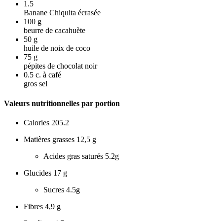
1.5
Banane Chiquita écrasée
100
g
beurre de cacahuète
50
g
huile de noix de coco
75
g
pépites de chocolat noir
0.5
c. à café
gros sel
Valeurs nutritionnelles par portion
Calories
205.2
Matières grasses
12,5 g
Acides gras saturés
5.2g
Glucides
17 g
Sucres
4.5g
Fibres
4,9 g