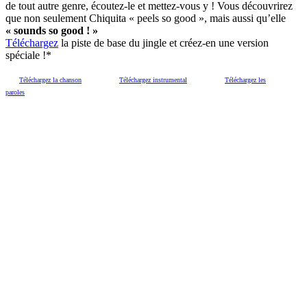
de tout autre genre, écoutez-le et mettez-vous y ! Vous découvrirez
que non seulement Chiquita « peels so good », mais aussi qu’elle
« sounds so good ! »
Téléchargez
la piste de base du jingle et créez-en une version
spéciale !*
Téléchargez la chanson
Téléchargez instrumental
Téléchargez les
paroles