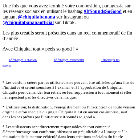
Une fois que vous avez terminé votre composition, partagez-la sur
les réseaux sociaux en utilisant le hashtag
#ItSoundsSoGood
et en
taguant
@chiquitabanana
sur Instagram ou
@chiquitabananaofficial
sur Tiktok.
Les plus créatifs seront présentés dans un reel commémoratif de fin
d’année !
Avec Chiquita, tout « peels so good ! »
Téléchargez la chanson
Téléchargez instrumental
Téléchargez les
paroles
* Les versions créées par les utilisateurs ne peuvent être utilisées qu’aux fins de
l’initiative et seront soumises à l’examen et à l’approbation de Chiquita.
Chiquita peut demander leur retrait ou leur suppression à tout moment si elles
ne respectent pas les directives de la marque.
* L’utilisation, la distribution, l’enregistrement ou l’inscription de toute version
originale et/ou spéciale du jingle Chiquita n’est en aucun cas autorisé, sauf
dans les cas prévus par l’initiative « it sounds so good ».
* Les utilisateurs sont directement responsables de tout contenu/
élément/message non conforme, offensant ou préjudiciable à l’image et à la
réputation de la marque véhiculé dans leurs créations spéciales du jingle